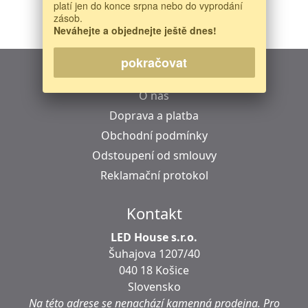
platí jen do konce srpna nebo do vyprodání
1-12 z 14 nalezeno výsledků
zásob.
< zpět
1
2
dále >
Neváhejte a objednejte ještě dnes!
pokračovat
Informácie
O nás
Doprava a platba
Obchodní podmínky
Odstoupení od smlouvy
Reklamační protokol
Kontakt
LED House s.r.o.
Šuhajova 1207/40
040 18 Košice
Slovensko
Na této adrese se
nenachází
kamenná prodejna.
Pro