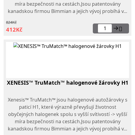
míra bezpečnosti na cestách.Jsou patentovány
kanadskou firmou Bimmian a jejich vývoj probíhá v...
824Kč
→
412Kč
XENESIS™ TruMatch™ halogenové žárovky H1
Xenesis™ TruMatch™ jsou halogenové autožárovky s
paticí H1, které výrazně převyšují životnost
obyčejných halogenek spolu s vyšší svítivostí -> vyšší
míra bezpečnosti na cestách.Jsou patentovány
kanadskou firmou Bimmian a jejich vývoj probíhá v...