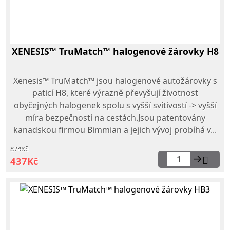
XENESIS™ TruMatch™ halogenové žárovky H8
Xenesis™ TruMatch™ jsou halogenové autožárovky s
paticí H8, které výrazně převyšují životnost
obyčejných halogenek spolu s vyšší svítivostí -> vyšší
míra bezpečnosti na cestách.Jsou patentovány
kanadskou firmou Bimmian a jejich vývoj probíhá v...
874Kč
→
437Kč