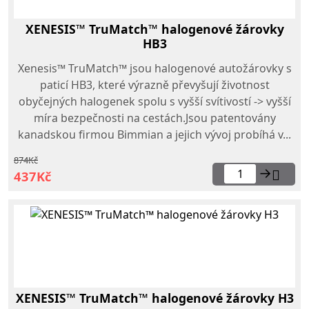
XENESIS™ TruMatch™ halogenové žárovky
HB3
Xenesis™ TruMatch™ jsou halogenové autožárovky s
paticí HB3, které výrazně převyšují životnost
obyčejných halogenek spolu s vyšší svítivostí -> vyšší
míra bezpečnosti na cestách.Jsou patentovány
kanadskou firmou Bimmian a jejich vývoj probíhá v...
874Kč
→
437Kč
XENESIS™ TruMatch™ halogenové žárovky H3