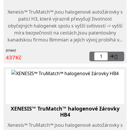
Xenesis™ TruMatch™ jsou halogenové autožárovky s
paticí H3, které výrazně převyšují životnost
obyčejných halogenek spolu s vyšší svítivostí -> vyšší
míra bezpečnosti na cestách.Jsou patentovány
kanadskou firmou Bimmian a jejich vývoj probíhá v...
874Kč
→
437Kč
XENESIS™ TruMatch™ halogenové žárovky
HB4
Xenesis™ TruMatch™ jsou halogenové autožárovky s