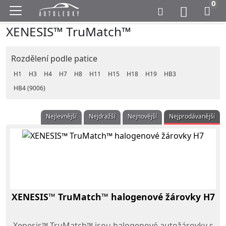
0
XENESIS™ TruMatch™
Rozdělení podle patice
H1
H3
H4
H7
H8
H11
H15
H18
H19
HB3
HB4 (9006)
Nejlevnější
Nejdražší
Nejnovější
Nejprodávanější
XENESIS™ TruMatch™ halogenové žárovky H7
Xenesis™ TruMatch™ jsou halogenové autožárovky s