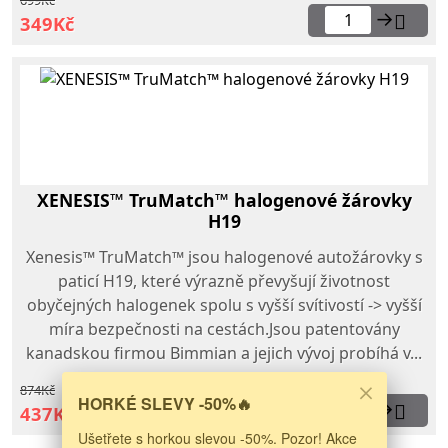
699Kč
→
349Kč
XENESIS™ TruMatch™ halogenové žárovky
H19
Xenesis™ TruMatch™ jsou halogenové autožárovky s
paticí H19, které výrazně převyšují životnost
obyčejných halogenek spolu s vyšší svítivostí -> vyšší
míra bezpečnosti na cestách.Jsou patentovány
kanadskou firmou Bimmian a jejich vývoj probíhá v...
874Kč
HORKÉ SLEVY -50%🔥
→
437Kč
Ušetřete s horkou slevou -50%. Pozor! Akce