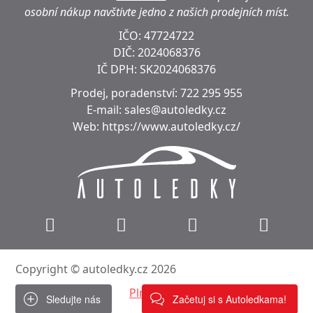
osobní nákup navštivte jedno z našich prodejních míst.
IČO: 47724722
DIČ:
2024068376
IČ DPH:
SK2024068376
Prodej, poradenství:
722 295 955
E-mail:
sales@autoledky.cz
Web:
https://www.autoledky.cz/
Copyright © autoledky.cz 2026
Plná verze
Sledujte nás
Začetuj si s Autoledkama!