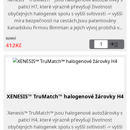
paticí H7, které výrazně převyšují životnost
obyčejných halogenek spolu s vyšší svítivostí -> vyšší
míra bezpečnosti na cestách.Jsou patentovány
kanadskou firmou Bimmian a jejich vývoj probíhá v...
824Kč
→
412Kč
XENESIS™ TruMatch™ halogenové žárovky H4
Xenesis™ TruMatch™ jsou halogenové autožárovky s
paticí H4, které výrazně převyšují životnost
obyčejných halogenek spolu s vyšší svítivostí -> vyšší