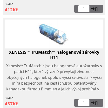
824Kč
→
412Kč
XENESIS™ TruMatch™ halogenové žárovky
H11
Xenesis™ TruMatch™ jsou halogenové autožárovky s
paticí H11, které výrazně převyšují životnost
obyčejných halogenek spolu s vyšší svítivostí -> vyšší
míra bezpečnosti na cestách.Jsou patentovány
kanadskou firmou Bimmian a jejich vývoj probíhá v...
874Kč
→
437Kč