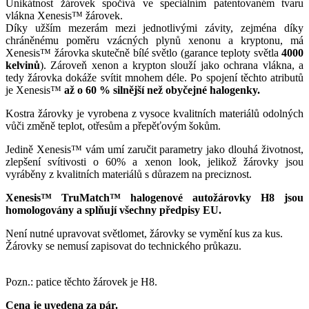
Unikátnost žárovek spočívá ve speciálním patentovaném tvaru
vlákna Xenesis™ žárovek.
Díky užším mezerám mezi jednotlivými závity, zejména díky
chráněnému poměru vzácných plynů xenonu a kryptonu, má
Xenesis™ žárovka skutečně bílé světlo (garance teploty světla
4000
kelvinů
). Zároveň xenon a krypton slouží jako ochrana vlákna, a
tedy žárovka dokáže svítit mnohem déle. Po spojení těchto atributů
je Xenesis™
až o 60 % silnější
než obyčejné halogenky.
Kostra žárovky je vyrobena z vysoce kvalitních materiálů odolných
vůči změně teplot, otřesům a přepěťovým šokům.
Jedině Xenesis™ vám umí zaručit parametry jako dlouhá životnost,
zlepšení svítivosti o 60% a xenon look, jelikož žárovky jsou
vyráběny z kvalitních materiálů s důrazem na preciznost.
Xenesis™ TruMatch™ halogenové autožárovky H8 jsou
homologovány a splňují všechny předpisy EU.
Není nutné upravovat světlomet, žárovky se vymění kus za kus.
Žárovky se nemusí zapisovat do technického průkazu.
Pozn.: patice těchto žárovek je H8.
Cena je uvedena za pár.