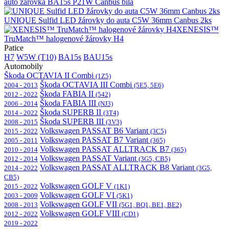
auto žárovka BA15s P21W Canbus bílá
UNIQUE Sulfid LED žárovky do auta C5W 36mm Canbus 2ks
XENESIS™
TruMatch™ halogenové žárovky H4
Patice
H7
W5W (T10)
BA15s
BAU15s
Automobily
Škoda OCTAVIA II Combi
(1Z5)
Škoda OCTAVIA III Combi
2004 - 2013
(5E5, 5E6)
Škoda FABIA II
2012 - 2022
(542)
Škoda FABIA III
2006 - 2014
(NJ3)
Škoda SUPERB II
2014 - 2022
(3T4)
Škoda SUPERB III
2008 - 2015
(3V3)
Volkswagen PASSAT B6 Variant
2015 - 2022
(3C5)
Volkswagen PASSAT B7 Variant
2005 - 2011
(365)
Volkswagen PASSAT ALLTRACK B7
2010 - 2014
(365)
Volkswagen PASSAT Variant
2012 - 2014
(3G5, CB5)
Volkswagen PASSAT ALLTRACK B8 Variant
2014 - 2022
(3G5,
CB5)
Volkswagen GOLF V
2015 - 2022
(1K1)
Volkswagen GOLF VI
2003 - 2009
(5K1)
Volkswagen GOLF VII
2008 - 2013
(5G1, BQ1, BE1, BE2)
Volkswagen GOLF VIII
2012 - 2022
(CD1)
2019 - 2022