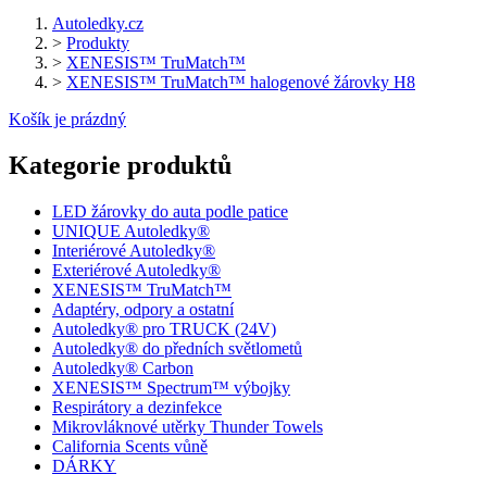
Autoledky.cz
>
Produkty
>
XENESIS™ TruMatch™
>
XENESIS™ TruMatch™ halogenové žárovky H8
Košík je prázdný
Kategorie produktů
LED žárovky do auta podle patice
UNIQUE Autoledky®
Interiérové Autoledky®
Exteriérové Autoledky®
XENESIS™ TruMatch™
Adaptéry, odpory a ostatní
Autoledky® pro TRUCK (24V)
Autoledky® do předních světlometů
Autoledky® Carbon
XENESIS™ Spectrum™ výbojky
Respirátory a dezinfekce
Mikrovláknové utěrky Thunder Towels
California Scents vůně
DÁRKY