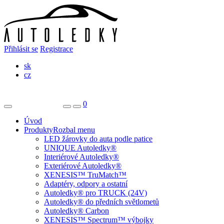
Přihlásit se
Registrace
sk
cz
0
Úvod
Produkty
Rozbal menu
LED žárovky do auta podle patice
UNIQUE Autoledky®
Interiérové Autoledky®
Exteriérové Autoledky®
XENESIS™ TruMatch™
Adaptéry, odpory a ostatní
Autoledky® pro TRUCK (24V)
Autoledky® do předních světlometů
Autoledky® Carbon
XENESIS™ Spectrum™ výbojky