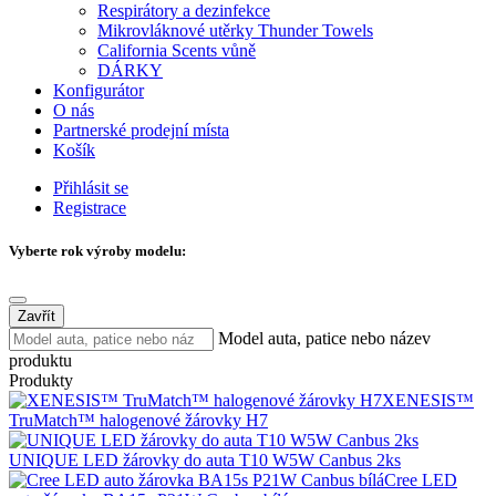
Respirátory a dezinfekce
Mikrovláknové utěrky Thunder Towels
California Scents vůně
DÁRKY
Konfigurátor
O nás
Partnerské prodejní místa
Košík
Přihlásit se
Registrace
Vyberte rok výroby modelu:
Zavřít
Model auta, patice nebo název
produktu
Produkty
XENESIS™
TruMatch™ halogenové žárovky H7
UNIQUE LED žárovky do auta T10 W5W Canbus 2ks
Cree LED