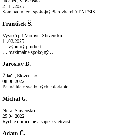
lučenec
,
Slovensko
21.11.2025
Som nad mieru spokojný žiarovkami XENESIS
František Š.
Vysoká pri Morave
,
Slovensko
11.02.2025
… výborný produkt …
… maximálne spokojný …
Jaroslav B.
Ždaňa
,
Slovensko
08.08.2022
Pekné biele svetlo, rýchle dodanie.
Michal G.
Nitra
,
Slovensko
25.04.2022
Rychle dorucenie a super svietivost
Adam Č.