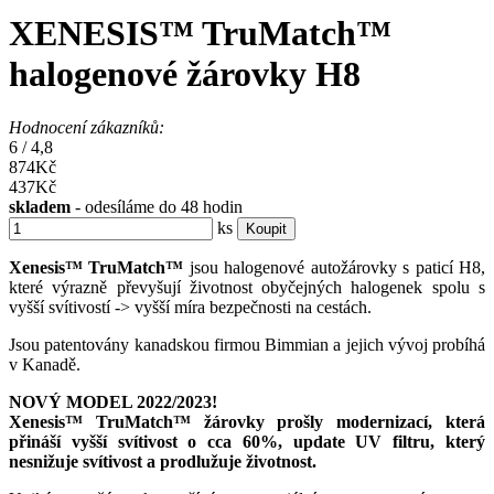
XENESIS™ TruMatch™
halogenové žárovky H8
Hodnocení zákazníků:
6
/
4,8
874Kč
437
Kč
skladem
- odesíláme do 48 hodin
ks
Koupit
Xenesis™ TruMatch™
jsou halogenové autožárovky s paticí H8,
které výrazně převyšují životnost obyčejných halogenek spolu s
vyšší svítivostí -> vyšší míra bezpečnosti na cestách.
Jsou patentovány kanadskou firmou Bimmian a jejich vývoj probíhá
v Kanadě.
NOVÝ MODEL 2022/2023!
Xenesis™ TruMatch™ žárovky prošly modernizací, která
přináší vyšší svítivost o cca 60%, update UV filtru, který
nesnižuje svítivost a prodlužuje životnost.