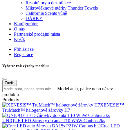
Respirátory a dezinfekce
Mikrovláknové utěrky Thunder Towels
California Scents vůně
DÁRKY
Konfigurátor
O nás
Partnerské prodejní místa
Košík
Přihlásit se
Registrace
Vyberte rok výroby modelu:
Zavřít
Model auta, patice nebo název
produktu
Produkty
XENESIS™
TruMatch™ halogenové žárovky H7
UNIQUE LED žárovky do auta T10 W5W Canbus 2ks
Cree LED