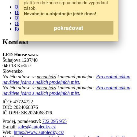
platí jen do konce srpna nebo do vyprodání
O nás
zásob.
Doprava a platba
Neváhejte a objednejte ještě dnes!
Obchodní podmínky
Odstoupení od smlouvy
pokračovat
Reklamační protokol
Kontakt
LED House s.r.o.
Šuhajova 1207/40
040 18 Košice
Slovensko
Na této adrese se
nenachází
kamenná prodejna.
Pro osobní nákup
navštivte jedno z našich prodejních míst.
Na této adrese se
nenachází
kamenná prodejna.
Pro osobní nákup
navštivte jedno z našich prodejních míst.
IČO: 47724722
DIČ:
2024068376
IČ DPH:
SK2024068376
Prodej, poradenství:
722 295 955
E-mail:
sales@autoledky.cz
Web:
https://www.autoledky.cz/