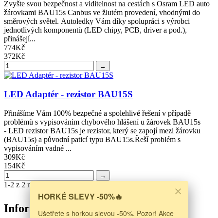
Zvyšte svou bezpečnost a viditelnost na cestách s Osram LED auto
žárovkami BAU15s Canbus ve žlutém provedení, vhodnými do
směrových světel. Autoledky Vám díky spolupráci s výrobci
jednotlivých komponentů (LED chipy, PCB, driver a pod.),
přinášejí...
774Kč
372Kč
→
LED Adaptér - rezistor BAU15S
Přinášíme Vám 100% bezpečné a spolehlivé řešení v případě
problémů s vypisováním chybového hlášení u žárovek BAU15s
- LED rezistor BAU15s je rezistor, který se zapojí mezi žárovku
(BAU15s) a původní paticí typu BAU15s.Řeší problém s
vypisováním vadné ...
309Kč
154Kč
→
1-2 z 2 nalezeno výsledků
HORKÉ SLEVY -50%🔥
Informácie
Ušetřete s horkou slevou -50%. Pozor! Akce