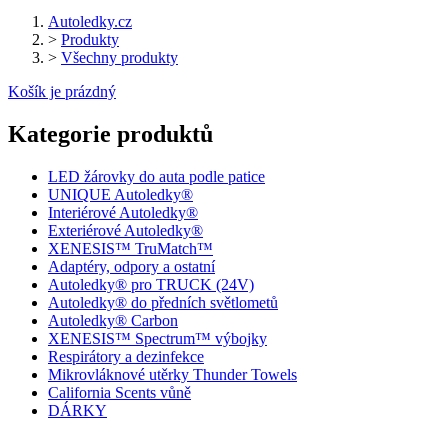
Autoledky.cz
>
Produkty
>
Všechny produkty
Košík je prázdný
Kategorie produktů
LED žárovky do auta podle patice
UNIQUE Autoledky®
Interiérové Autoledky®
Exteriérové Autoledky®
XENESIS™ TruMatch™
Adaptéry, odpory a ostatní
Autoledky® pro TRUCK (24V)
Autoledky® do předních světlometů
Autoledky® Carbon
XENESIS™ Spectrum™ výbojky
Respirátory a dezinfekce
Mikrovláknové utěrky Thunder Towels
California Scents vůně
DÁRKY