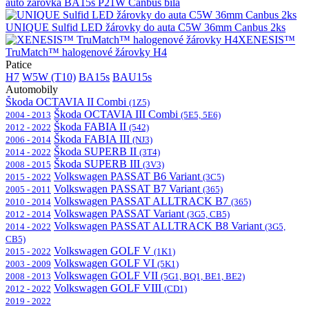
auto žárovka BA15s P21W Canbus bílá
UNIQUE Sulfid LED žárovky do auta C5W 36mm Canbus 2ks
XENESIS™
TruMatch™ halogenové žárovky H4
Patice
H7
W5W (T10)
BA15s
BAU15s
Automobily
Škoda OCTAVIA II Combi
(1Z5)
Škoda OCTAVIA III Combi
2004 - 2013
(5E5, 5E6)
Škoda FABIA II
2012 - 2022
(542)
Škoda FABIA III
2006 - 2014
(NJ3)
Škoda SUPERB II
2014 - 2022
(3T4)
Škoda SUPERB III
2008 - 2015
(3V3)
Volkswagen PASSAT B6 Variant
2015 - 2022
(3C5)
Volkswagen PASSAT B7 Variant
2005 - 2011
(365)
Volkswagen PASSAT ALLTRACK B7
2010 - 2014
(365)
Volkswagen PASSAT Variant
2012 - 2014
(3G5, CB5)
Volkswagen PASSAT ALLTRACK B8 Variant
2014 - 2022
(3G5,
CB5)
Volkswagen GOLF V
2015 - 2022
(1K1)
Volkswagen GOLF VI
2003 - 2009
(5K1)
Volkswagen GOLF VII
2008 - 2013
(5G1, BQ1, BE1, BE2)
Volkswagen GOLF VIII
2012 - 2022
(CD1)
2019 - 2022