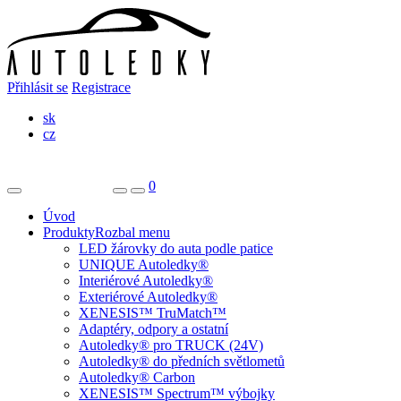
Přihlásit se
Registrace
sk
cz
0
Úvod
Produkty
Rozbal menu
LED žárovky do auta podle patice
UNIQUE Autoledky®
Interiérové Autoledky®
Exteriérové Autoledky®
XENESIS™ TruMatch™
Adaptéry, odpory a ostatní
Autoledky® pro TRUCK (24V)
Autoledky® do předních světlometů
Autoledky® Carbon
XENESIS™ Spectrum™ výbojky