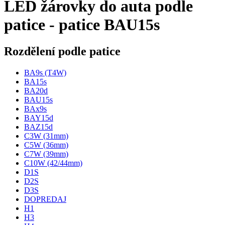
LED žárovky do auta podle
patice - patice BAU15s
Rozdělení podle patice
BA9s (T4W)
BA15s
BA20d
BAU15s
BAx9s
BAY15d
BAZ15d
C3W (31mm)
C5W (36mm)
C7W (39mm)
C10W (42/44mm)
D1S
D2S
D3S
DOPREDAJ
H1
H3