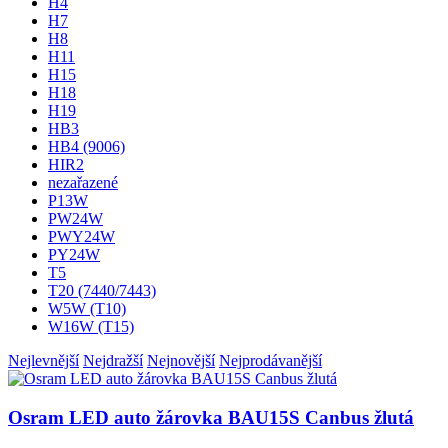
H4
H7
H8
H11
H15
H18
H19
HB3
HB4 (9006)
HIR2
nezařazené
P13W
PW24W
PWY24W
PY24W
T5
T20 (7440/7443)
W5W (T10)
W16W (T15)
Nejlevnější
Nejdražší
Nejnovější
Nejprodávanější
Osram LED auto žárovka BAU15S Canbus žlutá