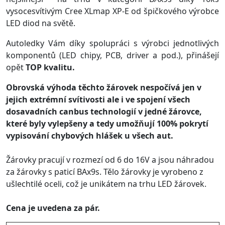
vysocesvítivým Cree XLmap XP-E od špičkového výrobce
LED diod na světě.
Autoledky Vám díky spolupráci s výrobci jednotlivých
komponentů (LED chipy, PCB, driver a pod.), přinášejí
opět
TOP kvalitu.
Obrovská výhoda těchto žárovek nespočívá jen v
jejich extrémní svítivosti ale i ve spojení všech
dosavadních canbus technologií v jedné žárovce,
které byly vylepšeny a tedy umožňují 100% pokrytí
vypisování chybových hlášek u všech aut.
Žárovky pracují v rozmezí od 6 do 16V a jsou náhradou
za žárovky s paticí BAx9s. Tělo žárovky je vyrobeno z
ušlechtilé oceli, což je unikátem na trhu LED žárovek.
Cena je uvedena za pár.