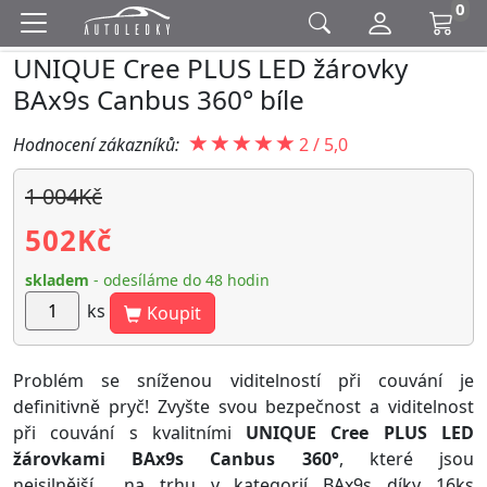
0
UNIQUE Cree PLUS LED žárovky
BAx9s Canbus 360° bíle
Hodnocení zákazníků:
2
/
5,0
1 004Kč
502
Kč
skladem
- odesíláme do 48 hodin
ks
Koupit
Problém se sníženou viditelností při couvání je
definitivně pryč! Zvyšte svou bezpečnost a viditelnost
při couvání s kvalitními
UNIQUE Cree PLUS LED
žárovkami BAx9s Canbus 360°
, které jsou
nejsilnější na trhu v kategorií BAx9s díky 16ks