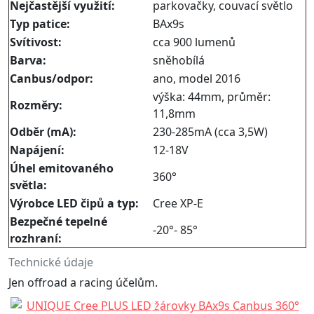
Nejčastější využití:​
parkovačky, couvací světlo
Typ patice:
BAx9s
Svítivost:
cca 900 lumenů
Barva:
sněhobílá
Canbus/odpor:
ano, model 2016
výška: 44mm, průměr:
Rozměry:
11,8mm
Odběr (mA):
230-285mA (cca 3,5W)
Napájení:
12-18V
Úhel emitovaného
360°
světla:
Výrobce LED čipů a typ:​
Cree XP-E
Bezpečné tepelné
-20°- 85°
rozhraní:
Technické údaje
Jen offroad a racing účelům.