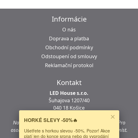
Informácie
O nás
Doprava a platba
Obchodní podmínky
Odstoupení od smlouvy
Reklamační protokol
Kontakt
LED House s.r.o.
Šuhajova 1207/40
040 18 Košice
Slovensko
HORKÉ SLEVY -50%🔥
Na této adrese se
nenachází
kamenná prodejna.
Pro
osobní nákup navštivte jedno z našich prodejních míst.
Ušetřete s horkou slevou -50%. Pozor! Akce
platí jen do konce srpna nebo do vyprodání