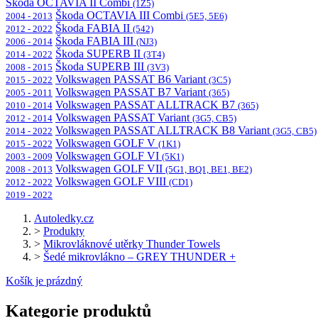
Škoda OCTAVIA II Combi
(1Z5)
Škoda OCTAVIA III Combi
2004 - 2013
(5E5, 5E6)
Škoda FABIA II
2012 - 2022
(542)
Škoda FABIA III
2006 - 2014
(NJ3)
Škoda SUPERB II
2014 - 2022
(3T4)
Škoda SUPERB III
2008 - 2015
(3V3)
Volkswagen PASSAT B6 Variant
2015 - 2022
(3C5)
Volkswagen PASSAT B7 Variant
2005 - 2011
(365)
Volkswagen PASSAT ALLTRACK B7
2010 - 2014
(365)
Volkswagen PASSAT Variant
2012 - 2014
(3G5, CB5)
Volkswagen PASSAT ALLTRACK B8 Variant
2014 - 2022
(3G5, CB5)
Volkswagen GOLF V
2015 - 2022
(1K1)
Volkswagen GOLF VI
2003 - 2009
(5K1)
Volkswagen GOLF VII
2008 - 2013
(5G1, BQ1, BE1, BE2)
Volkswagen GOLF VIII
2012 - 2022
(CD1)
2019 - 2022
Autoledky.cz
>
Produkty
>
Mikrovláknové utěrky Thunder Towels
>
Šedé mikrovlákno – GREY THUNDER +
Košík je prázdný
Kategorie produktů