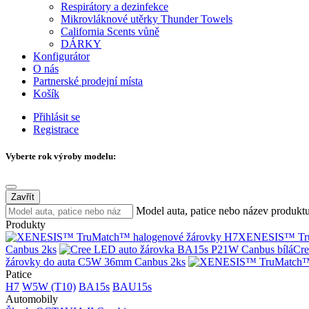
Respirátory a dezinfekce
Mikrovláknové utěrky Thunder Towels
California Scents vůně
DÁRKY
Konfigurátor
O nás
Partnerské prodejní místa
Košík
Přihlásit se
Registrace
Vyberte rok výroby modelu:
Zavřít
Model auta, patice nebo název produkt
Produkty
XENESIS™ Tru
Canbus 2ks
Cre
žárovky do auta C5W 36mm Canbus 2ks
Patice
H7
W5W (T10)
BA15s
BAU15s
Automobily