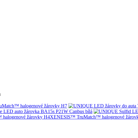
u
Match™ halogenové žárovky H7
e LED auto žárovka BA15s P21W Canbus bílá
XENESIS™ TruMatch™ halogenové žárov