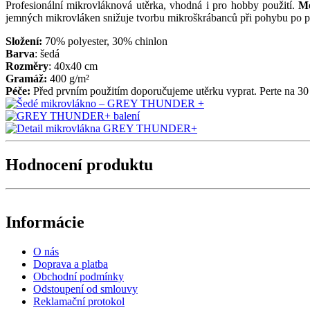
Profesionální mikrovláknová utěrka, vhodná i pro hobby použití.
Mo
jemných mikrovláken snižuje tvorbu mikroškrábanců při pohybu po p
Složení:
70% polyester, 30% chinlon
Barva
: šedá
Rozměry
: 40x40 cm
Gramáž:
400 g/m²
Péče:
Před prvním použitím doporučujeme utěrku vyprat. Perte na 30 s
Hodnocení produktu
Informácie
O nás
Doprava a platba
Obchodní podmínky
Odstoupení od smlouvy
Reklamační protokol