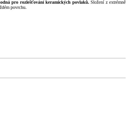
odná pro rozlešťování keramických povlaků.
Složení z extrémně
aždém povrchu.