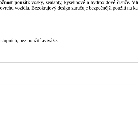
žnost použití
: vosky, sealanty, kyselinové a hydroxidové čističe.
Vh
ovrchu vozidla. Bezokrajový design zaručuje bezpečnější použití na k
tupních, bez použití aviváže.