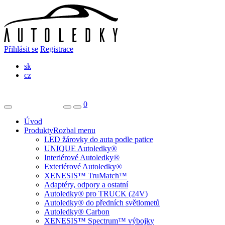
Přihlásit se
Registrace
sk
cz
0
Úvod
Produkty
Rozbal menu
LED žárovky do auta podle patice
UNIQUE Autoledky®
Interiérové Autoledky®
Exteriérové Autoledky®
XENESIS™ TruMatch™
Adaptéry, odpory a ostatní
Autoledky® pro TRUCK (24V)
Autoledky® do předních světlometů
Autoledky® Carbon
XENESIS™ Spectrum™ výbojky