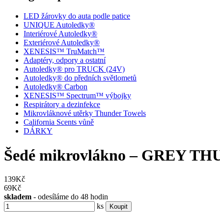
LED žárovky do auta podle patice
UNIQUE Autoledky®
Interiérové Autoledky®
Exteriérové Autoledky®
XENESIS™ TruMatch™
Adaptéry, odpory a ostatní
Autoledky® pro TRUCK (24V)
Autoledky® do předních světlometů
Autoledky® Carbon
XENESIS™ Spectrum™ výbojky
Respirátory a dezinfekce
Mikrovláknové utěrky Thunder Towels
California Scents vůně
DÁRKY
Šedé mikrovlákno – GREY T
139Kč
69
Kč
skladem
- odesíláme do 48 hodin
ks
Koupit