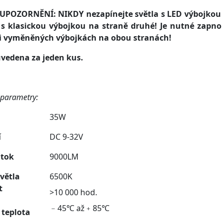
 UPOZORNĚNÍ: NIKDY nezapínejte světla s LED výbojkou
 s klasickou výbojkou na straně druhé! Je nutné zapno
i vyměněných výbojkách na obou stranách!
uvedena za jeden kus.
 parametry:
35W
í
DC 9-32V
 tok
9000LM
větla
6500K
t
>10 000 hod.
﹣45℃ až﹢85℃
 teplota