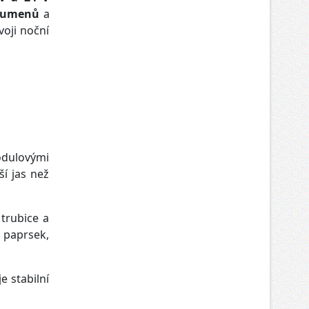
 lumenů
a
voji noční
odulovými
í jas než
trubice a
 paprsek,
e stabilní