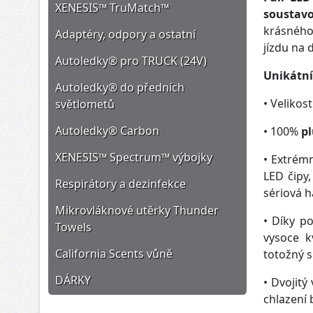
XENESIS™ TruMatch™
soustav
krásného
Adaptéry, odpory a ostatní
jízdu na 
Autoledky® pro TRUCK (24V)
Unikátní
Autoledky® do předních
• Velikos
světlometů
Autoledky® Carbon
• 100%
p
XENESIS™ Spectrum™ výbojky
• Extrém
LED čipy
Respirátory a dezinfekce
sériová 
Mikrovláknové utěrky Thunder
• Díky p
Towels
vysoce k
California Scents vůně
totožný 
DÁRKY
• Dvojitý
chlazení 