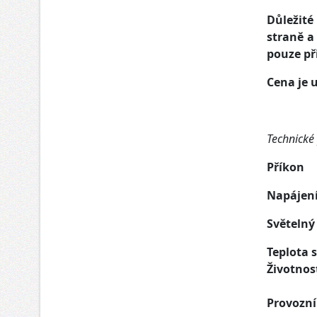
Důležité
straně a
pouze př
Cena je 
Technické
Příkon
Napájen
Světelný
Teplota s
Životnos
Provozní