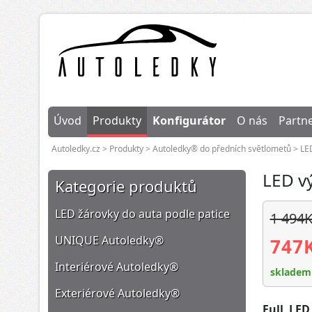
Úvod
Produkty
Konfigurátor
O nás
Partne
Autoledky.cz
>
Produkty
>
Autoledky® do předních světlometů
>
LE
LED v
Kategorie produktů
LED žárovky do auta podle patice
1 494
UNIQUE Autoledky®
747
Interiérové Autoledky®
skladem
Exteriérové Autoledky®
Full LED