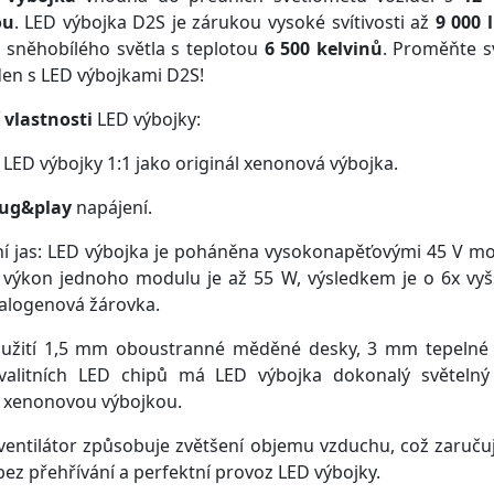
ou
. LED výbojka D2S je zárukou vysoké svítivosti až
9 000
 sněhobílého světla s teplotou
6 500 kelvinů
. Proměňte s
den s LED výbojkami D2S!
 vlastnosti
LED výbojky:
t LED výbojky 1:1 jako originál xenonová výbojka.
lug&play
napájení.
ní jas: LED výbojka je poháněna vysokonapěťovými 45 V m
, výkon jednoho modulu je až 55 W, výsledkem je o 6x vyšš
halogenová žárovka.
oužití 1,5 mm oboustranné měděné desky, 3 mm tepelné 
valitních LED chipů má LED výbojka dokonalý světelný
s xenonovou výbojkou.
 ventilátor způsobuje zvětšení objemu vzduchu, což zaručuj
bez přehřívání a perfektní provoz LED výbojky.