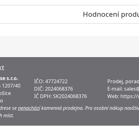
Hodnocení prod
kt
e s.r.o.
IČO: 47724722
Prodej, porad
 1207/40
DIČ:
2024068376
E-mail:
sales
ošice
IČ DPH:
SK2024068376
Web:
https:/
ko
drese se
nenachází
kamenná prodejna.
Pro osobní nákup navštiv
h míst.