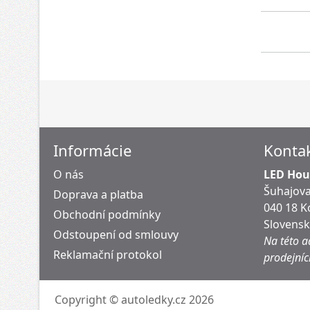
Informácie
Konta
O nás
LED Hous
Šuhajova
Doprava a platba
040 18 K
Obchodní podmínky
Slovens
Odstoupení od smlouvy
Na této a
Reklamační protokol
prodejníc
Copyright © autoledky.cz 2026