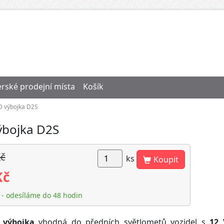
rské prodejní místa
Košík
D výbojka D2S
ýbojka D2S
Kč
ks
Koupit
Kč
- odesíláme do 48 hodin
 výbojka
vhodná do předních světlometů vozidel s
12 