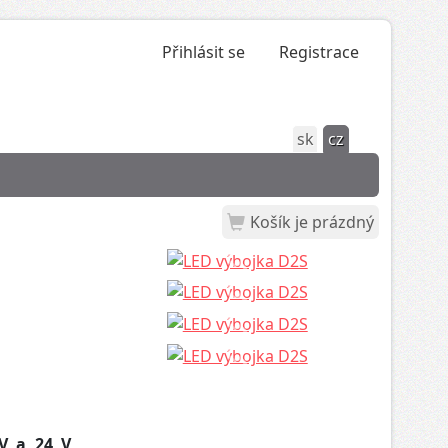
Přihlásit se
Registrace
sk
cz
Košík je prázdný
V a 24 V