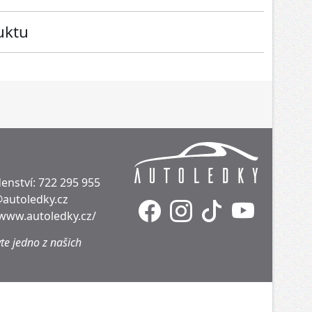
uktu
enství:
722 295 955
@autoledky.cz
/www.autoledky.cz/
te jedno z našich