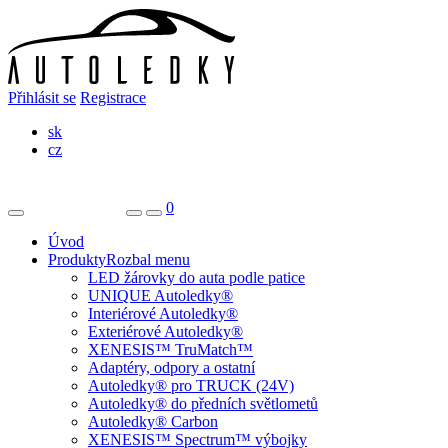
Přihlásit se
Registrace
sk
cz
0
Úvod
Produkty
Rozbal menu
LED žárovky do auta podle patice
UNIQUE Autoledky®
Interiérové Autoledky®
Exteriérové Autoledky®
XENESIS™ TruMatch™
Adaptéry, odpory a ostatní
Autoledky® pro TRUCK (24V)
Autoledky® do předních světlometů
Autoledky® Carbon
XENESIS™ Spectrum™ výbojky