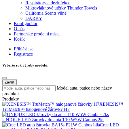
Respirátory a dezinfekce
Mikrovláknové utěrky Thunder Towels
California Scents vůně
DÁRKY
Konfigurátor
O nás
Partnerské prodejní místa
Košík
Přihlásit se
Registrace
Vyberte rok výroby modelu:
Zavřít
Model auta, patice nebo název
produktu
Produkty
XENESIS™
TruMatch™ halogenové žárovky H7
UNIQUE LED žárovky do auta T10 W5W Canbus 2ks
Cree LED