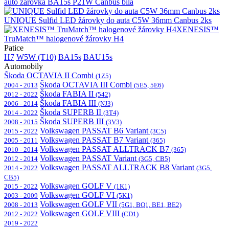
auto žárovka BA15s P21W Canbus bílá
UNIQUE Sulfid LED žárovky do auta C5W 36mm Canbus 2ks
XENESIS™
TruMatch™ halogenové žárovky H4
Patice
H7
W5W (T10)
BA15s
BAU15s
Automobily
Škoda OCTAVIA II Combi
(1Z5)
Škoda OCTAVIA III Combi
2004 - 2013
(5E5, 5E6)
Škoda FABIA II
2012 - 2022
(542)
Škoda FABIA III
2006 - 2014
(NJ3)
Škoda SUPERB II
2014 - 2022
(3T4)
Škoda SUPERB III
2008 - 2015
(3V3)
Volkswagen PASSAT B6 Variant
2015 - 2022
(3C5)
Volkswagen PASSAT B7 Variant
2005 - 2011
(365)
Volkswagen PASSAT ALLTRACK B7
2010 - 2014
(365)
Volkswagen PASSAT Variant
2012 - 2014
(3G5, CB5)
Volkswagen PASSAT ALLTRACK B8 Variant
2014 - 2022
(3G5,
CB5)
Volkswagen GOLF V
2015 - 2022
(1K1)
Volkswagen GOLF VI
2003 - 2009
(5K1)
Volkswagen GOLF VII
2008 - 2013
(5G1, BQ1, BE1, BE2)
Volkswagen GOLF VIII
2012 - 2022
(CD1)
2019 - 2022