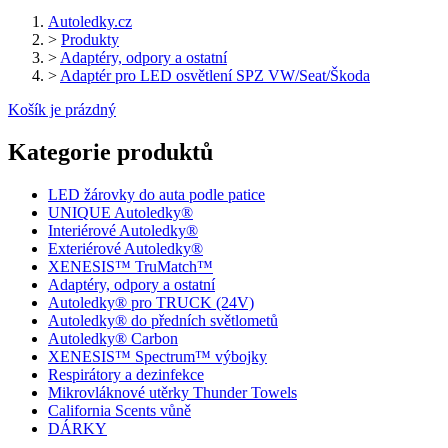
Autoledky.cz
>
Produkty
>
Adaptéry, odpory a ostatní
>
Adaptér pro LED osvětlení SPZ VW/Seat/Škoda
Košík je prázdný
Kategorie produktů
LED žárovky do auta podle patice
UNIQUE Autoledky®
Interiérové Autoledky®
Exteriérové Autoledky®
XENESIS™ TruMatch™
Adaptéry, odpory a ostatní
Autoledky® pro TRUCK (24V)
Autoledky® do předních světlometů
Autoledky® Carbon
XENESIS™ Spectrum™ výbojky
Respirátory a dezinfekce
Mikrovláknové utěrky Thunder Towels
California Scents vůně
DÁRKY