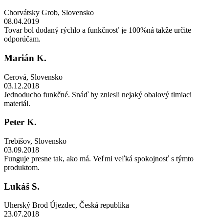
Chorvátsky Grob
,
Slovensko
08.04.2019
Tovar bol dodaný rýchlo a funkčnosť je 100%ná takže určite
odporúčam.
Marián K.
Cerová
,
Slovensko
03.12.2018
Jednoducho funkčné. Snáď by zniesli nejaký obalový tlmiaci
materiál.
Peter K.
Trebišov
,
Slovensko
03.09.2018
Funguje presne tak, ako má. Veľmi veľká spokojnosť s týmto
produktom.
Lukáš S.
Uherský Brod Újezdec
,
Česká republika
23.07.2018