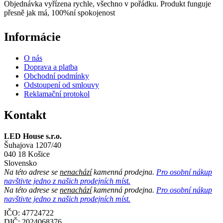
Objednávka vyřízena rychle, všechno v pořádku. Produkt funguje
přesně jak má, 100%ní spokojenost
Informácie
O nás
Doprava a platba
Obchodní podmínky
Odstoupení od smlouvy
Reklamační protokol
Kontakt
LED House s.r.o.
Šuhajova 1207/40
040 18 Košice
Slovensko
Na této adrese se
nenachází
kamenná prodejna.
Pro osobní nákup
navštivte jedno z našich prodejních míst.
Na této adrese se
nenachází
kamenná prodejna.
Pro osobní nákup
navštivte jedno z našich prodejních míst.
IČO: 47724722
DIČ:
2024068376