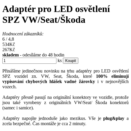
Adaptér pro LED osvětlení
SPZ VW/Seat/Škoda
Hodnocení zákazníků:
6
/
4,8
534Kč
267
Kč
skladem
- odesíláme do 48 hodin
ks
Koupit
Přinášíme jedinečnou novinku na trhu adaptéry pro LED osvětlení
SPZ vozidel zn. VW, Seat, Škoda, které
100% eliminují
vypisování chybových hlášek vadné žárovky
i v nejnovějších
vozech.
Adaptéry přesně pasují na originální konektory ve vozidle, protože
jsou také vyrobeny z originálních VW/Seat/ Škoda konektorů
(samec i samice).
Adaptéry napojíte jednoduše jako mezikus. Vše je
plug&play
a
zcela bezpečné. Čas montáže je cca 2 minuty.