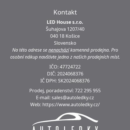
Kontakt
LED House s.r.o.
Šuhajova 1207/40
040 18 Košice
Slovensko
Na této adrese se
nenachází
kamenná prodejna.
Pro
osobní nákup navštivte jedno z našich prodejních míst.
IČO: 47724722
DIČ:
2024068376
IČ DPH:
SK2024068376
Prodej, poradenství:
722 295 955
E-mail:
sales@autoledky.cz
Web:
https://www.autoledky.cz/