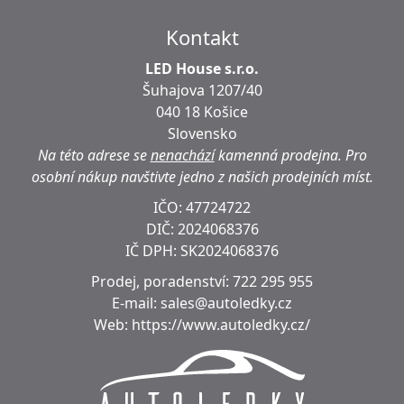
Kontakt
LED House s.r.o.
Šuhajova 1207/40
040 18 Košice
Slovensko
Na této adrese se
nenachází
kamenná prodejna.
Pro
osobní nákup navštivte jedno z našich prodejních míst.
IČO: 47724722
DIČ:
2024068376
IČ DPH:
SK2024068376
Prodej, poradenství:
722 295 955
E-mail:
sales@autoledky.cz
Web:
https://www.autoledky.cz/