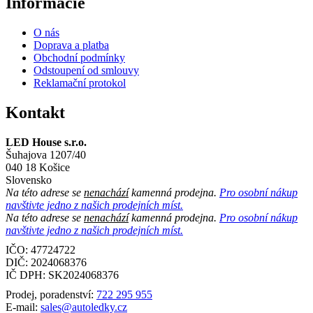
Informácie
O nás
Doprava a platba
Obchodní podmínky
Odstoupení od smlouvy
Reklamační protokol
Kontakt
LED House s.r.o.
Šuhajova 1207/40
040 18 Košice
Slovensko
Na této adrese se
nenachází
kamenná prodejna.
Pro osobní nákup
navštivte jedno z našich prodejních míst.
Na této adrese se
nenachází
kamenná prodejna.
Pro osobní nákup
navštivte jedno z našich prodejních míst.
IČO: 47724722
DIČ:
2024068376
IČ DPH:
SK2024068376
Prodej, poradenství:
722 295 955
E-mail:
sales@autoledky.cz