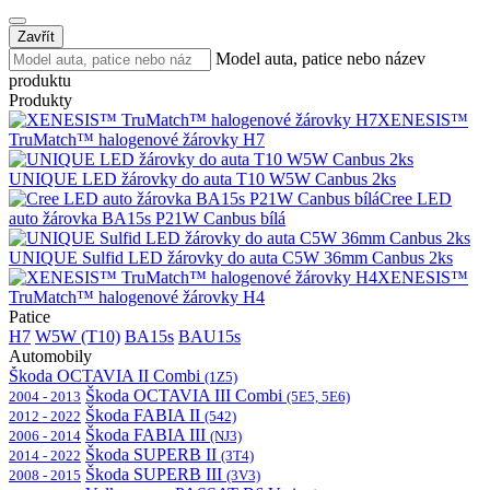
Zavřít
Model auta, patice nebo název
produktu
Produkty
XENESIS™
TruMatch™ halogenové žárovky H7
UNIQUE LED žárovky do auta T10 W5W Canbus 2ks
Cree LED
auto žárovka BA15s P21W Canbus bílá
UNIQUE Sulfid LED žárovky do auta C5W 36mm Canbus 2ks
XENESIS™
TruMatch™ halogenové žárovky H4
Patice
H7
W5W (T10)
BA15s
BAU15s
Automobily
Škoda OCTAVIA II Combi
(1Z5)
Škoda OCTAVIA III Combi
2004 - 2013
(5E5, 5E6)
Škoda FABIA II
2012 - 2022
(542)
Škoda FABIA III
2006 - 2014
(NJ3)
Škoda SUPERB II
2014 - 2022
(3T4)
Škoda SUPERB III
2008 - 2015
(3V3)