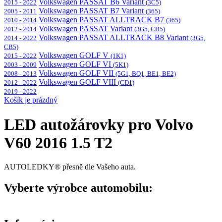
Volkswagen PASSAT B6 Variant
2015 - 2022
(3C5)
Volkswagen PASSAT B7 Variant
2005 - 2011
(365)
Volkswagen PASSAT ALLTRACK B7
2010 - 2014
(365)
Volkswagen PASSAT Variant
2012 - 2014
(3G5, CB5)
Volkswagen PASSAT ALLTRACK B8 Variant
2014 - 2022
(3G5,
CB5)
Volkswagen GOLF V
2015 - 2022
(1K1)
Volkswagen GOLF VI
2003 - 2009
(5K1)
Volkswagen GOLF VII
2008 - 2013
(5G1, BQ1, BE1, BE2)
Volkswagen GOLF VIII
2012 - 2022
(CD1)
2019 - 2022
Košík je prázdný
LED autožárovky pro Volvo
V60 2016 1.5 T2
AUTOLEDKY® přesně dle Vašeho auta.
Vyberte výrobce automobilu: