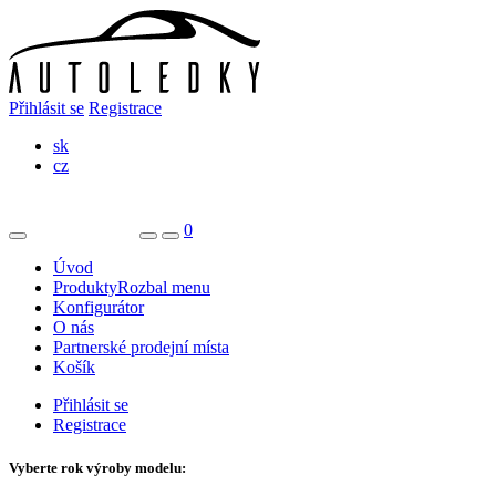
Přihlásit se
Registrace
sk
cz
0
Úvod
Produkty
Rozbal menu
Konfigurátor
O nás
Partnerské prodejní místa
Košík
Přihlásit se
Registrace
Vyberte rok výroby modelu: