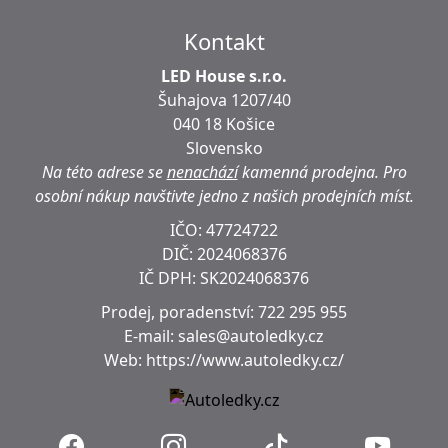
Kontakt
LED House s.r.o.
Šuhajova 1207/40
040 18 Košice
Slovensko
Na této adrese se
nenachází
kamenná prodejna.
Pro
osobní nákup navštivte jedno z našich prodejních míst.
IČO: 47724722
DIČ:
2024068376
IČ DPH:
SK2024068376
Prodej, poradenství:
722 295 955
E-mail:
sales@autoledky.cz
Web:
https://www.autoledky.cz/