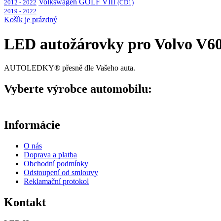
Volkswagen GOLF VIII
2012 - 2022
(CD1)
2019 - 2022
Košík je prázdný
LED autožárovky pro Volvo V6
AUTOLEDKY® přesně dle Vašeho auta.
Vyberte výrobce automobilu:
Informácie
O nás
Doprava a platba
Obchodní podmínky
Odstoupení od smlouvy
Reklamační protokol
Kontakt