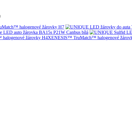
u
Match™ halogenové žárovky H7
e LED auto žárovka BA15s P21W Canbus bílá
XENESIS™ TruMatch™ halogenové žárov