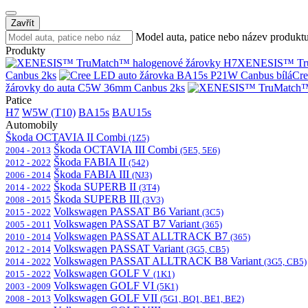
Zavřít
Model auta, patice nebo název produkt
Produkty
XENESIS™ Tru
Canbus 2ks
Cre
žárovky do auta C5W 36mm Canbus 2ks
Patice
H7
W5W (T10)
BA15s
BAU15s
Automobily
Škoda OCTAVIA II Combi
(1Z5)
Škoda OCTAVIA III Combi
2004 - 2013
(5E5, 5E6)
Škoda FABIA II
2012 - 2022
(542)
Škoda FABIA III
2006 - 2014
(NJ3)
Škoda SUPERB II
2014 - 2022
(3T4)
Škoda SUPERB III
2008 - 2015
(3V3)
Volkswagen PASSAT B6 Variant
2015 - 2022
(3C5)
Volkswagen PASSAT B7 Variant
2005 - 2011
(365)
Volkswagen PASSAT ALLTRACK B7
2010 - 2014
(365)
Volkswagen PASSAT Variant
2012 - 2014
(3G5, CB5)
Volkswagen PASSAT ALLTRACK B8 Variant
2014 - 2022
(3G5, CB5)
Volkswagen GOLF V
2015 - 2022
(1K1)
Volkswagen GOLF VI
2003 - 2009
(5K1)
Volkswagen GOLF VII
2008 - 2013
(5G1, BQ1, BE1, BE2)