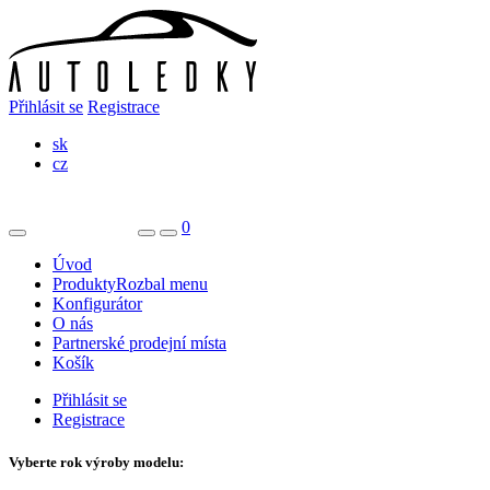
Přihlásit se
Registrace
sk
cz
0
Úvod
Produkty
Rozbal menu
Konfigurátor
O nás
Partnerské prodejní místa
Košík
Přihlásit se
Registrace
Vyberte rok výroby modelu: