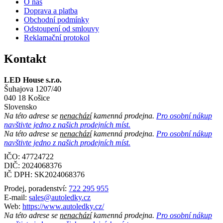
O nás
Doprava a platba
Obchodní podmínky
Odstoupení od smlouvy
Reklamační protokol
Kontakt
LED House s.r.o.
Šuhajova 1207/40
040 18 Košice
Slovensko
Na této adrese se
nenachází
kamenná prodejna.
Pro osobní nákup
navštivte jedno z našich prodejních míst.
Na této adrese se
nenachází
kamenná prodejna.
Pro osobní nákup
navštivte jedno z našich prodejních míst.
IČO: 47724722
DIČ:
2024068376
IČ DPH:
SK2024068376
Prodej, poradenství:
722 295 955
E-mail:
sales@autoledky.cz
Web:
https://www.autoledky.cz/
Na této adrese se
nenachází
kamenná prodejna.
Pro osobní nákup