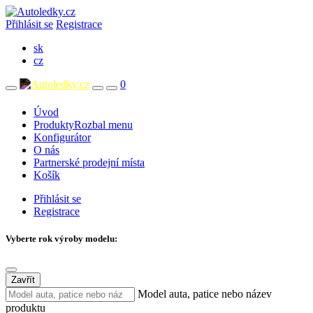
Přihlásit se
Registrace
sk
cz
0
Úvod
Produkty
Rozbal menu
Konfigurátor
O nás
Partnerské prodejní místa
Košík
Přihlásit se
Registrace
Vyberte rok výroby modelu:
Zavřít
Model auta, patice nebo název
produktu