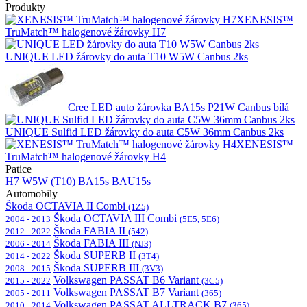
Produkty
XENESIS™
TruMatch™ halogenové žárovky H7
UNIQUE LED žárovky do auta T10 W5W Canbus 2ks
Cree LED auto žárovka BA15s P21W Canbus bílá
UNIQUE Sulfid LED žárovky do auta C5W 36mm Canbus 2ks
XENESIS™
TruMatch™ halogenové žárovky H4
Patice
H7
W5W (T10)
BA15s
BAU15s
Automobily
Škoda OCTAVIA II Combi
(1Z5)
Škoda OCTAVIA III Combi
2004 - 2013
(5E5, 5E6)
Škoda FABIA II
2012 - 2022
(542)
Škoda FABIA III
2006 - 2014
(NJ3)
Škoda SUPERB II
2014 - 2022
(3T4)
Škoda SUPERB III
2008 - 2015
(3V3)
Volkswagen PASSAT B6 Variant
2015 - 2022
(3C5)
Volkswagen PASSAT B7 Variant
2005 - 2011
(365)
Volkswagen PASSAT ALLTRACK B7
2010 - 2014
(365)