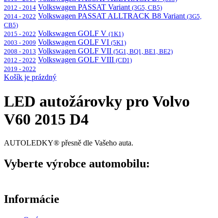
Volkswagen PASSAT Variant
2012 - 2014
(3G5, CB5)
Volkswagen PASSAT ALLTRACK B8 Variant
2014 - 2022
(3G5,
CB5)
Volkswagen GOLF V
2015 - 2022
(1K1)
Volkswagen GOLF VI
2003 - 2009
(5K1)
Volkswagen GOLF VII
2008 - 2013
(5G1, BQ1, BE1, BE2)
Volkswagen GOLF VIII
2012 - 2022
(CD1)
2019 - 2022
Košík je prázdný
LED autožárovky pro Volvo
V60 2015 D4
AUTOLEDKY® přesně dle Vašeho auta.
Vyberte výrobce automobilu:
Informácie