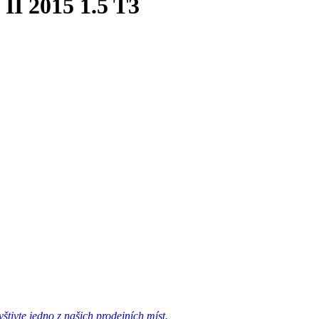
II 2015 1.5 T3
tivte jedno z našich prodejních míst.