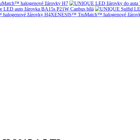
Match™ halogenové žárovky H7
e LED auto žárovka BA15s P21W Canbus bílá
XENESIS™ TruMatch™ halogenové žárov