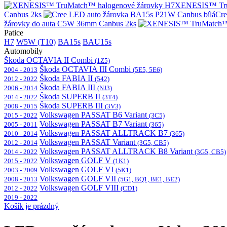
XENESIS™ Tru
Canbus 2ks
Cre
žárovky do auta C5W 36mm Canbus 2ks
Patice
H7
W5W (T10)
BA15s
BAU15s
Automobily
Škoda OCTAVIA II Combi
(1Z5)
Škoda OCTAVIA III Combi
2004 - 2013
(5E5, 5E6)
Škoda FABIA II
2012 - 2022
(542)
Škoda FABIA III
2006 - 2014
(NJ3)
Škoda SUPERB II
2014 - 2022
(3T4)
Škoda SUPERB III
2008 - 2015
(3V3)
Volkswagen PASSAT B6 Variant
2015 - 2022
(3C5)
Volkswagen PASSAT B7 Variant
2005 - 2011
(365)
Volkswagen PASSAT ALLTRACK B7
2010 - 2014
(365)
Volkswagen PASSAT Variant
2012 - 2014
(3G5, CB5)
Volkswagen PASSAT ALLTRACK B8 Variant
2014 - 2022
(3G5, CB5)
Volkswagen GOLF V
2015 - 2022
(1K1)
Volkswagen GOLF VI
2003 - 2009
(5K1)
Volkswagen GOLF VII
2008 - 2013
(5G1, BQ1, BE1, BE2)
Volkswagen GOLF VIII
2012 - 2022
(CD1)
2019 - 2022
Košík je prázdný