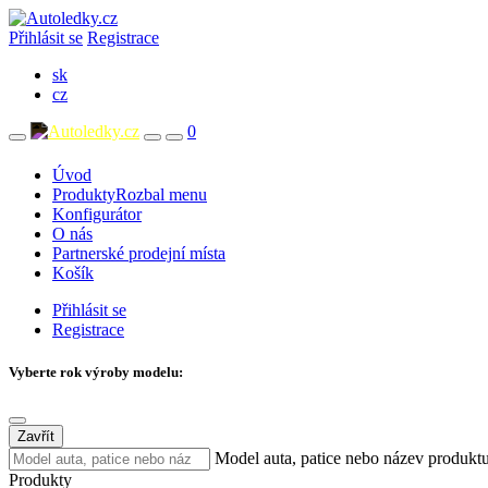
Přihlásit se
Registrace
sk
cz
0
Úvod
Produkty
Rozbal menu
Konfigurátor
O nás
Partnerské prodejní místa
Košík
Přihlásit se
Registrace
Vyberte rok výroby modelu:
Zavřít
Model auta, patice nebo název produkt
Produkty