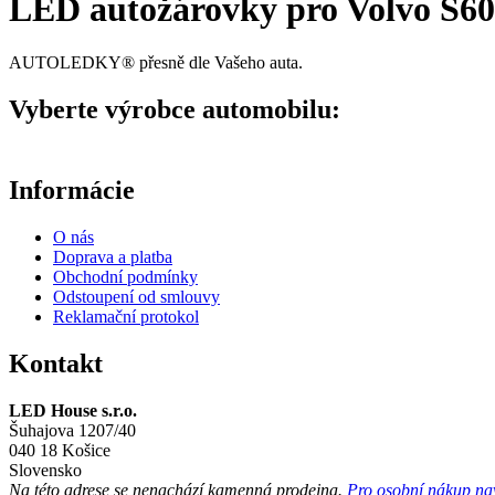
LED autožárovky pro Volvo S60 
AUTOLEDKY® přesně dle Vašeho auta.
Vyberte výrobce automobilu:
Informácie
O nás
Doprava a platba
Obchodní podmínky
Odstoupení od smlouvy
Reklamační protokol
Kontakt
LED House s.r.o.
Šuhajova 1207/40
040 18 Košice
Slovensko
Na této adrese se
nenachází
kamenná prodejna.
Pro osobní nákup navš