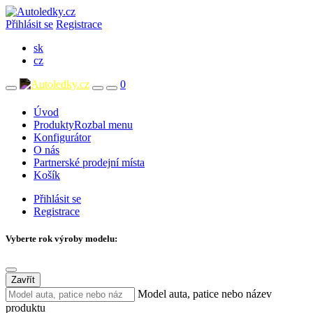
Přihlásit se
Registrace
sk
cz
0
Úvod
Produkty
Rozbal menu
Konfigurátor
O nás
Partnerské prodejní místa
Košík
Přihlásit se
Registrace
Vyberte rok výroby modelu:
Zavřít
Model auta, patice nebo název
produktu