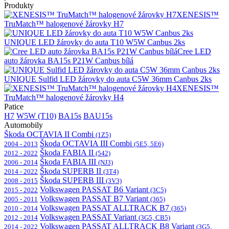
Produkty
XENESIS™
TruMatch™ halogenové žárovky H7
UNIQUE LED žárovky do auta T10 W5W Canbus 2ks
Cree LED
auto žárovka BA15s P21W Canbus bílá
UNIQUE Sulfid LED žárovky do auta C5W 36mm Canbus 2ks
XENESIS™
TruMatch™ halogenové žárovky H4
Patice
H7
W5W (T10)
BA15s
BAU15s
Automobily
Škoda OCTAVIA II Combi
(1Z5)
Škoda OCTAVIA III Combi
2004 - 2013
(5E5, 5E6)
Škoda FABIA II
2012 - 2022
(542)
Škoda FABIA III
2006 - 2014
(NJ3)
Škoda SUPERB II
2014 - 2022
(3T4)
Škoda SUPERB III
2008 - 2015
(3V3)
Volkswagen PASSAT B6 Variant
2015 - 2022
(3C5)
Volkswagen PASSAT B7 Variant
2005 - 2011
(365)
Volkswagen PASSAT ALLTRACK B7
2010 - 2014
(365)
Volkswagen PASSAT Variant
2012 - 2014
(3G5, CB5)
Volkswagen PASSAT ALLTRACK B8 Variant
2014 - 2022
(3G5,