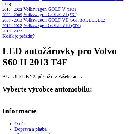
CB5)
Volkswagen GOLF V
2015 - 2022
(1K1)
Volkswagen GOLF VI
2003 - 2009
(5K1)
Volkswagen GOLF VII
2008 - 2013
(5G1, BQ1, BE1, BE2)
Volkswagen GOLF VIII
2012 - 2022
(CD1)
2019 - 2022
Košík je prázdný
LED autožárovky pro Volvo
S60 II 2013 T4F
AUTOLEDKY® přesně dle Vašeho auta.
Vyberte výrobce automobilu:
Informácie
O nás
Doprava a platba