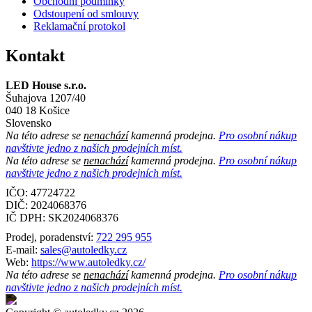
Obchodní podmínky
Odstoupení od smlouvy
Reklamační protokol
Kontakt
LED House s.r.o.
Šuhajova 1207/40
040 18 Košice
Slovensko
Na této adrese se
nenachází
kamenná prodejna.
Pro osobní nákup
navštivte jedno z našich prodejních míst.
Na této adrese se
nenachází
kamenná prodejna.
Pro osobní nákup
navštivte jedno z našich prodejních míst.
IČO: 47724722
DIČ:
2024068376
IČ DPH:
SK2024068376
Prodej, poradenství:
722 295 955
E-mail:
sales@autoledky.cz
Web:
https://www.autoledky.cz/
Na této adrese se
nenachází
kamenná prodejna.
Pro osobní nákup
navštivte jedno z našich prodejních míst.