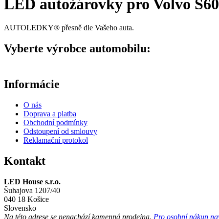
LED autožárovky pro Volvo S60
AUTOLEDKY® přesně dle Vašeho auta.
Vyberte výrobce automobilu:
Informácie
O nás
Doprava a platba
Obchodní podmínky
Odstoupení od smlouvy
Reklamační protokol
Kontakt
LED House s.r.o.
Šuhajova 1207/40
040 18 Košice
Slovensko
Na této adrese se
nenachází
kamenná prodejna.
Pro osobní nákup navš