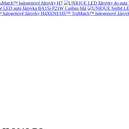
Match™ halogenové žárovky H7
e LED auto žárovka BA15s P21W Canbus bílá
XENESIS™ TruMatch™ halogenové žárov