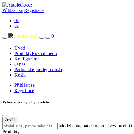
Přihlásit se
Registrace
sk
cz
0
Úvod
Produkty
Rozbal menu
Konfigurátor
O nás
Partnerské prodejní místa
Košík
Přihlásit se
Registrace
Vyberte rok výroby modelu:
Zavřít
Model auta, patice nebo název produkt
Produkty