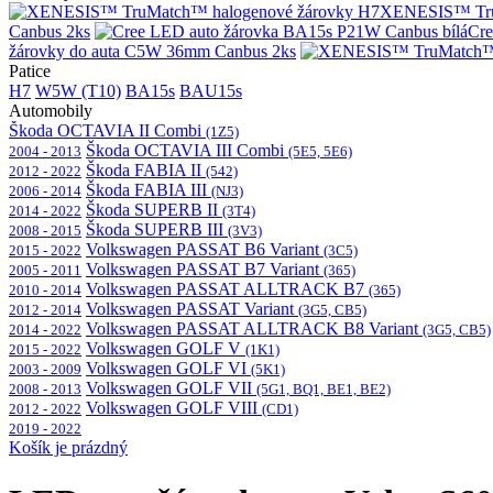
XENESIS™ Tru
Canbus 2ks
Cre
žárovky do auta C5W 36mm Canbus 2ks
Patice
H7
W5W (T10)
BA15s
BAU15s
Automobily
Škoda OCTAVIA II Combi
(1Z5)
Škoda OCTAVIA III Combi
2004 - 2013
(5E5, 5E6)
Škoda FABIA II
2012 - 2022
(542)
Škoda FABIA III
2006 - 2014
(NJ3)
Škoda SUPERB II
2014 - 2022
(3T4)
Škoda SUPERB III
2008 - 2015
(3V3)
Volkswagen PASSAT B6 Variant
2015 - 2022
(3C5)
Volkswagen PASSAT B7 Variant
2005 - 2011
(365)
Volkswagen PASSAT ALLTRACK B7
2010 - 2014
(365)
Volkswagen PASSAT Variant
2012 - 2014
(3G5, CB5)
Volkswagen PASSAT ALLTRACK B8 Variant
2014 - 2022
(3G5, CB5)
Volkswagen GOLF V
2015 - 2022
(1K1)
Volkswagen GOLF VI
2003 - 2009
(5K1)
Volkswagen GOLF VII
2008 - 2013
(5G1, BQ1, BE1, BE2)
Volkswagen GOLF VIII
2012 - 2022
(CD1)
2019 - 2022
Košík je prázdný