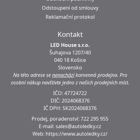
Odstoupení od smlouvy
Reklamační protokol
Kontakt
LED House s.r.o.
Šuhajova 1207/40
040 18 Košice
Slovensko
Na této adrese se
nenachází
kamenná prodejna.
Pro
osobní nákup navštivte jedno z našich prodejních míst.
IČO: 47724722
DIČ:
2024068376
IČ DPH:
SK2024068376
Prodej, poradenství:
722 295 955
E-mail:
sales@autoledky.cz
Web:
https://www.autoledky.cz/