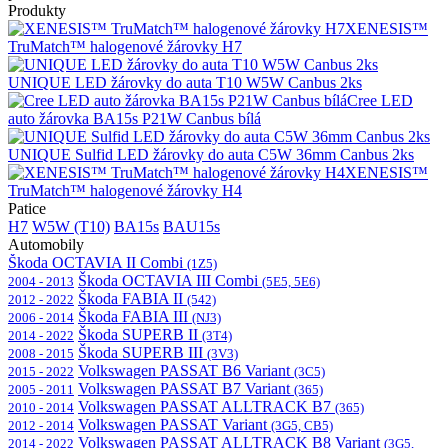
Produkty
XENESIS™
TruMatch™ halogenové žárovky H7
UNIQUE LED žárovky do auta T10 W5W Canbus 2ks
Cree LED
auto žárovka BA15s P21W Canbus bílá
UNIQUE Sulfid LED žárovky do auta C5W 36mm Canbus 2ks
XENESIS™
TruMatch™ halogenové žárovky H4
Patice
H7
W5W (T10)
BA15s
BAU15s
Automobily
Škoda OCTAVIA II Combi
(1Z5)
Škoda OCTAVIA III Combi
2004 - 2013
(5E5, 5E6)
Škoda FABIA II
2012 - 2022
(542)
Škoda FABIA III
2006 - 2014
(NJ3)
Škoda SUPERB II
2014 - 2022
(3T4)
Škoda SUPERB III
2008 - 2015
(3V3)
Volkswagen PASSAT B6 Variant
2015 - 2022
(3C5)
Volkswagen PASSAT B7 Variant
2005 - 2011
(365)
Volkswagen PASSAT ALLTRACK B7
2010 - 2014
(365)
Volkswagen PASSAT Variant
2012 - 2014
(3G5, CB5)
Volkswagen PASSAT ALLTRACK B8 Variant
2014 - 2022
(3G5,