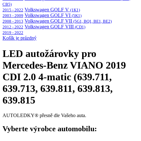
CB5)
Volkswagen GOLF V
2015 - 2022
(1K1)
Volkswagen GOLF VI
2003 - 2009
(5K1)
Volkswagen GOLF VII
2008 - 2013
(5G1, BQ1, BE1, BE2)
Volkswagen GOLF VIII
2012 - 2022
(CD1)
2019 - 2022
Košík je prázdný
LED autožárovky pro
Mercedes-Benz VIANO 2019
CDI 2.0 4-matic (639.711,
639.713, 639.811, 639.813,
639.815
AUTOLEDKY® přesně dle Vašeho auta.
Vyberte výrobce automobilu: