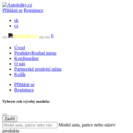
Přihlásit se
Registrace
sk
cz
0
Úvod
Produkty
Rozbal menu
Konfigurátor
O nás
Partnerské prodejní místa
Košík
Přihlásit se
Registrace
Vyberte rok výroby modelu:
Zavřít
Model auta, patice nebo název
produktu