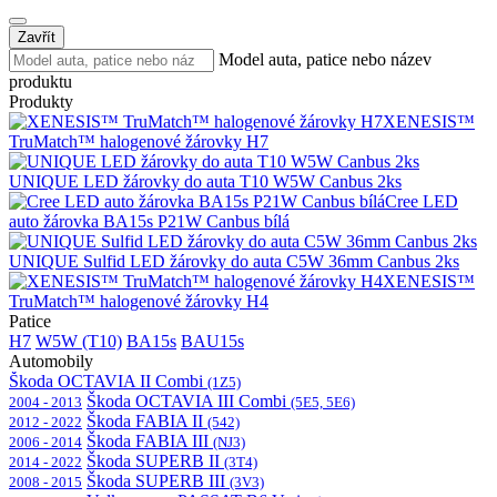
Zavřít
Model auta, patice nebo název
produktu
Produkty
XENESIS™
TruMatch™ halogenové žárovky H7
UNIQUE LED žárovky do auta T10 W5W Canbus 2ks
Cree LED
auto žárovka BA15s P21W Canbus bílá
UNIQUE Sulfid LED žárovky do auta C5W 36mm Canbus 2ks
XENESIS™
TruMatch™ halogenové žárovky H4
Patice
H7
W5W (T10)
BA15s
BAU15s
Automobily
Škoda OCTAVIA II Combi
(1Z5)
Škoda OCTAVIA III Combi
2004 - 2013
(5E5, 5E6)
Škoda FABIA II
2012 - 2022
(542)
Škoda FABIA III
2006 - 2014
(NJ3)
Škoda SUPERB II
2014 - 2022
(3T4)
Škoda SUPERB III
2008 - 2015
(3V3)