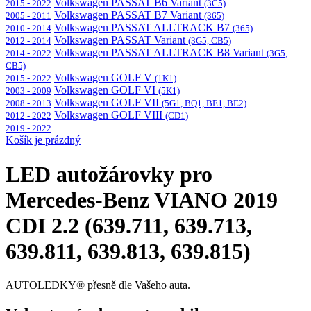
Volkswagen PASSAT B6 Variant
2015 - 2022
(3C5)
Volkswagen PASSAT B7 Variant
2005 - 2011
(365)
Volkswagen PASSAT ALLTRACK B7
2010 - 2014
(365)
Volkswagen PASSAT Variant
2012 - 2014
(3G5, CB5)
Volkswagen PASSAT ALLTRACK B8 Variant
2014 - 2022
(3G5,
CB5)
Volkswagen GOLF V
2015 - 2022
(1K1)
Volkswagen GOLF VI
2003 - 2009
(5K1)
Volkswagen GOLF VII
2008 - 2013
(5G1, BQ1, BE1, BE2)
Volkswagen GOLF VIII
2012 - 2022
(CD1)
2019 - 2022
Košík je prázdný
LED autožárovky pro
Mercedes-Benz VIANO 2019
CDI 2.2 (639.711, 639.713,
639.811, 639.813, 639.815)
AUTOLEDKY® přesně dle Vašeho auta.