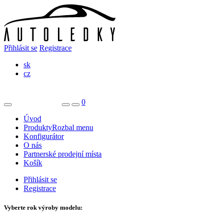
Přihlásit se
Registrace
sk
cz
0
Úvod
Produkty
Rozbal menu
Konfigurátor
O nás
Partnerské prodejní místa
Košík
Přihlásit se
Registrace
Vyberte rok výroby modelu: