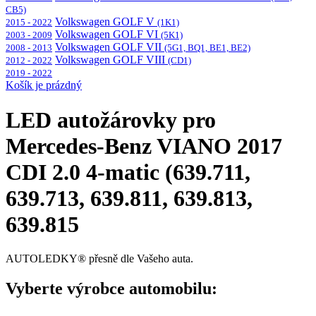
CB5)
Volkswagen GOLF V
2015 - 2022
(1K1)
Volkswagen GOLF VI
2003 - 2009
(5K1)
Volkswagen GOLF VII
2008 - 2013
(5G1, BQ1, BE1, BE2)
Volkswagen GOLF VIII
2012 - 2022
(CD1)
2019 - 2022
Košík je prázdný
LED autožárovky pro
Mercedes-Benz VIANO 2017
CDI 2.0 4-matic (639.711,
639.713, 639.811, 639.813,
639.815
AUTOLEDKY® přesně dle Vašeho auta.
Vyberte výrobce automobilu: