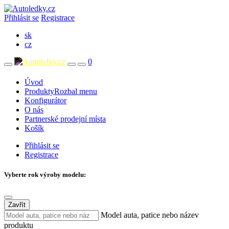
Přihlásit se
Registrace
sk
cz
0
Úvod
Produkty
Rozbal menu
Konfigurátor
O nás
Partnerské prodejní místa
Košík
Přihlásit se
Registrace
Vyberte rok výroby modelu:
Zavřít
Model auta, patice nebo název
produktu