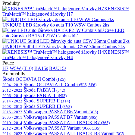
Produkty
XENESIS™
TruMatch™ halogenové žárovky H7
UNIQUE LED žárovky do auta T10 W5W Canbus 2ks
Cree LED
auto žárovka BA15s P21W Canbus bílá
UNIQUE Sulfid LED žárovky do auta C5W 36mm Canbus 2ks
XENESIS™
TruMatch™ halogenové žárovky H4
Patice
H7
W5W (T10)
BA15s
BAU15s
Automobily
Škoda OCTAVIA II Combi
(1Z5)
Škoda OCTAVIA III Combi
2004 - 2013
(5E5, 5E6)
Škoda FABIA II
2012 - 2022
(542)
Škoda FABIA III
2006 - 2014
(NJ3)
Škoda SUPERB II
2014 - 2022
(3T4)
Škoda SUPERB III
2008 - 2015
(3V3)
Volkswagen PASSAT B6 Variant
2015 - 2022
(3C5)
Volkswagen PASSAT B7 Variant
2005 - 2011
(365)
Volkswagen PASSAT ALLTRACK B7
2010 - 2014
(365)
Volkswagen PASSAT Variant
2012 - 2014
(3G5, CB5)
Volkswagen PASSAT ALLTRACK B8 Variant
2014 - 2022
(3G5,