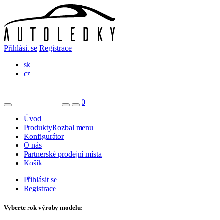
Přihlásit se
Registrace
sk
cz
0
Úvod
Produkty
Rozbal menu
Konfigurátor
O nás
Partnerské prodejní místa
Košík
Přihlásit se
Registrace
Vyberte rok výroby modelu: