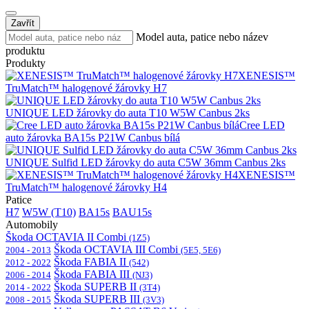
Zavřít
Model auta, patice nebo název
produktu
Produkty
XENESIS™
TruMatch™ halogenové žárovky H7
UNIQUE LED žárovky do auta T10 W5W Canbus 2ks
Cree LED
auto žárovka BA15s P21W Canbus bílá
UNIQUE Sulfid LED žárovky do auta C5W 36mm Canbus 2ks
XENESIS™
TruMatch™ halogenové žárovky H4
Patice
H7
W5W (T10)
BA15s
BAU15s
Automobily
Škoda OCTAVIA II Combi
(1Z5)
Škoda OCTAVIA III Combi
2004 - 2013
(5E5, 5E6)
Škoda FABIA II
2012 - 2022
(542)
Škoda FABIA III
2006 - 2014
(NJ3)
Škoda SUPERB II
2014 - 2022
(3T4)
Škoda SUPERB III
2008 - 2015
(3V3)