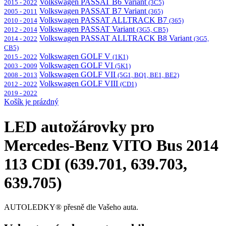
Volkswagen PASSAT B6 Variant
2015 - 2022
(3C5)
Volkswagen PASSAT B7 Variant
2005 - 2011
(365)
Volkswagen PASSAT ALLTRACK B7
2010 - 2014
(365)
Volkswagen PASSAT Variant
2012 - 2014
(3G5, CB5)
Volkswagen PASSAT ALLTRACK B8 Variant
2014 - 2022
(3G5,
CB5)
Volkswagen GOLF V
2015 - 2022
(1K1)
Volkswagen GOLF VI
2003 - 2009
(5K1)
Volkswagen GOLF VII
2008 - 2013
(5G1, BQ1, BE1, BE2)
Volkswagen GOLF VIII
2012 - 2022
(CD1)
2019 - 2022
Košík je prázdný
LED autožárovky pro
Mercedes-Benz VITO Bus 2014
113 CDI (639.701, 639.703,
639.705)
AUTOLEDKY® přesně dle Vašeho auta.