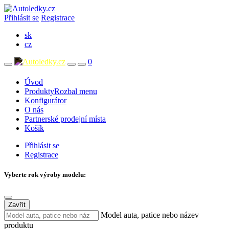
Přihlásit se
Registrace
sk
cz
0
Úvod
Produkty
Rozbal menu
Konfigurátor
O nás
Partnerské prodejní místa
Košík
Přihlásit se
Registrace
Vyberte rok výroby modelu:
Zavřít
Model auta, patice nebo název
produktu