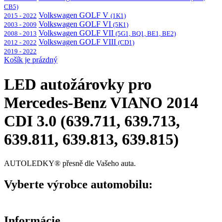
CB5)
Volkswagen GOLF V
2015 - 2022
(1K1)
Volkswagen GOLF VI
2003 - 2009
(5K1)
Volkswagen GOLF VII
2008 - 2013
(5G1, BQ1, BE1, BE2)
Volkswagen GOLF VIII
2012 - 2022
(CD1)
2019 - 2022
Košík je prázdný
LED autožárovky pro
Mercedes-Benz VIANO 2014
CDI 3.0 (639.711, 639.713,
639.811, 639.813, 639.815)
AUTOLEDKY® přesně dle Vašeho auta.
Vyberte výrobce automobilu:
Informácie