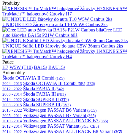
Produkty
XENESIS™
TruMatch™ halogenové žárovky H7
UNIQUE LED žárovky do auta T10 W5W Canbus 2ks
Cree LED
auto žárovka BA15s P21W Canbus bílá
UNIQUE Sulfid LED žárovky do auta C5W 36mm Canbus 2ks
XENESIS™
TruMatch™ halogenové žárovky H4
Patice
H7
W5W (T10)
BA15s
BAU15s
Automobily
Škoda OCTAVIA II Combi
(1Z5)
Škoda OCTAVIA III Combi
2004 - 2013
(5E5, 5E6)
Škoda FABIA II
2012 - 2022
(542)
Škoda FABIA III
2006 - 2014
(NJ3)
Škoda SUPERB II
2014 - 2022
(3T4)
Škoda SUPERB III
2008 - 2015
(3V3)
Volkswagen PASSAT B6 Variant
2015 - 2022
(3C5)
Volkswagen PASSAT B7 Variant
2005 - 2011
(365)
Volkswagen PASSAT ALLTRACK B7
2010 - 2014
(365)
Volkswagen PASSAT Variant
2012 - 2014
(3G5, CB5)
Volkswagen PASSAT ALLTRACK B8 Variant
2014 - 2022
(3G5,