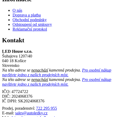
O nás
Doprava a platba
Obchodní podmínky
Odstoupení od smlouvy
Reklamační protokol
Kontakt
LED House s.r.o.
Šuhajova 1207/40
040 18 Košice
Slovensko
Na této adrese se
nenachází
kamenná prodejna.
Pro osobní nákup
navštivte jedno z našich prodejních míst.
Na této adrese se
nenachází
kamenná prodejna.
Pro osobní nákup
navštivte jedno z našich prodejních míst.
IČO: 47724722
DIČ:
2024068376
IČ DPH:
SK2024068376
Prodej, poradenství:
722 295 955
E-mail:
sales@autoledky.cz