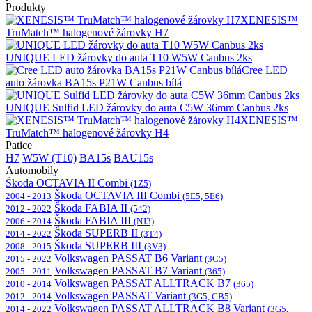
Produkty
XENESIS™
TruMatch™ halogenové žárovky H7
UNIQUE LED žárovky do auta T10 W5W Canbus 2ks
Cree LED
auto žárovka BA15s P21W Canbus bílá
UNIQUE Sulfid LED žárovky do auta C5W 36mm Canbus 2ks
XENESIS™
TruMatch™ halogenové žárovky H4
Patice
H7
W5W (T10)
BA15s
BAU15s
Automobily
Škoda OCTAVIA II Combi
(1Z5)
Škoda OCTAVIA III Combi
2004 - 2013
(5E5, 5E6)
Škoda FABIA II
2012 - 2022
(542)
Škoda FABIA III
2006 - 2014
(NJ3)
Škoda SUPERB II
2014 - 2022
(3T4)
Škoda SUPERB III
2008 - 2015
(3V3)
Volkswagen PASSAT B6 Variant
2015 - 2022
(3C5)
Volkswagen PASSAT B7 Variant
2005 - 2011
(365)
Volkswagen PASSAT ALLTRACK B7
2010 - 2014
(365)
Volkswagen PASSAT Variant
2012 - 2014
(3G5, CB5)
Volkswagen PASSAT ALLTRACK B8 Variant
2014 - 2022
(3G5,