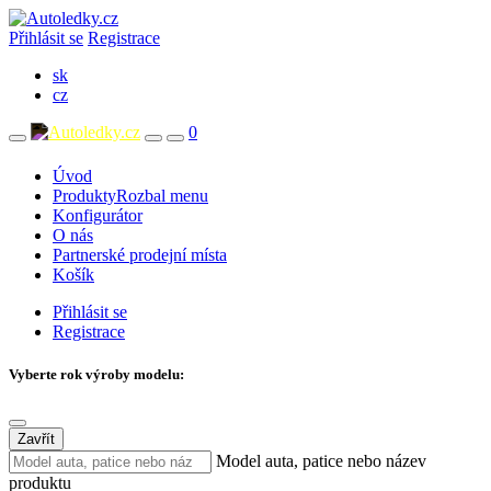
Přihlásit se
Registrace
sk
cz
0
Úvod
Produkty
Rozbal menu
Konfigurátor
O nás
Partnerské prodejní místa
Košík
Přihlásit se
Registrace
Vyberte rok výroby modelu:
Zavřít
Model auta, patice nebo název
produktu