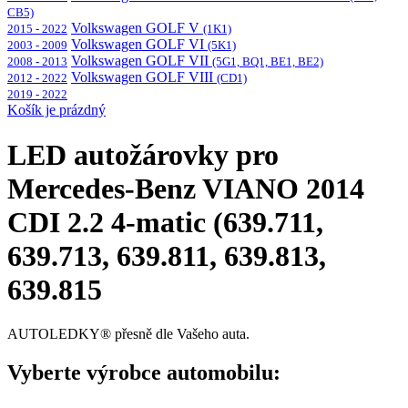
CB5)
Volkswagen GOLF V
2015 - 2022
(1K1)
Volkswagen GOLF VI
2003 - 2009
(5K1)
Volkswagen GOLF VII
2008 - 2013
(5G1, BQ1, BE1, BE2)
Volkswagen GOLF VIII
2012 - 2022
(CD1)
2019 - 2022
Košík je prázdný
LED autožárovky pro
Mercedes-Benz VIANO 2014
CDI 2.2 4-matic (639.711,
639.713, 639.811, 639.813,
639.815
AUTOLEDKY® přesně dle Vašeho auta.
Vyberte výrobce automobilu: