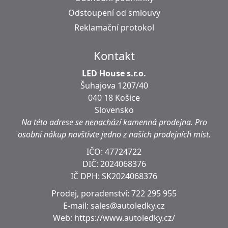
Odstoupení od smlouvy
Reklamační protokol
Kontakt
LED House s.r.o.
Šuhajova 1207/40
040 18 Košice
Slovensko
Na této adrese se
nenachází
kamenná prodejna.
Pro
osobní nákup navštivte jedno z našich prodejních míst.
IČO: 47724722
DIČ:
2024068376
IČ DPH:
SK2024068376
Prodej, poradenství:
722 295 955
E-mail:
sales@autoledky.cz
Web:
https://www.autoledky.cz/