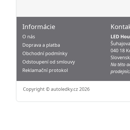
Informácie
Konta
O nás
LED Hous
Šuhajova
Doprava a platba
040 18 K
Obchodní podmínky
Slovens
Odstoupení od smlouvy
Na této a
Reklamační protokol
prodejníc
Copyright © autoledky.cz 2026