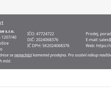
kt
e s.r.o.
IČO: 47724722
Prodej, porad
 1207/40
DIČ:
2024068376
E-mail:
sales
ošice
IČ DPH:
SK2024068376
Web:
https:/
ko
drese se
nenachází
kamenná prodejna.
Pro osobní nákup navštiv
h míst.