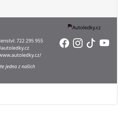
enství:
722 295 955
@autoledky.cz
/www.autoledky.cz/
te jedno z našich