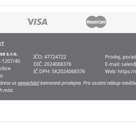
kt
e s.r.o.
IČO: 47724722
Prodej, porad
 1207/40
DIČ:
2024068376
E-mail:
sales
ošice
IČ DPH:
SK2024068376
Web:
https:/
ko
drese se
nenachází
kamenná prodejna.
Pro osobní nákup navštiv
h míst.