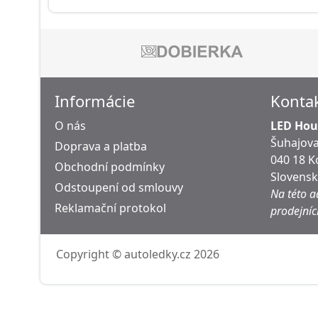
Informácie
Konta
O nás
LED Hous
Šuhajova
Doprava a platba
040 18 K
Obchodní podmínky
Slovens
Odstoupení od smlouvy
Na této a
Reklamační protokol
prodejníc
Copyright © autoledky.cz 2026