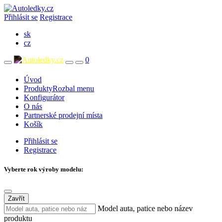
Přihlásit se
Registrace
sk
cz
0
Úvod
Produkty
Rozbal menu
Konfigurátor
O nás
Partnerské prodejní místa
Košík
Přihlásit se
Registrace
Vyberte rok výroby modelu:
Zavřít
Model auta, patice nebo název
produktu