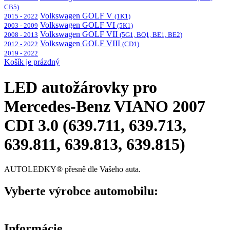
CB5)
Volkswagen GOLF V
2015 - 2022
(1K1)
Volkswagen GOLF VI
2003 - 2009
(5K1)
Volkswagen GOLF VII
2008 - 2013
(5G1, BQ1, BE1, BE2)
Volkswagen GOLF VIII
2012 - 2022
(CD1)
2019 - 2022
Košík je prázdný
LED autožárovky pro
Mercedes-Benz VIANO 2007
CDI 3.0 (639.711, 639.713,
639.811, 639.813, 639.815)
AUTOLEDKY® přesně dle Vašeho auta.
Vyberte výrobce automobilu:
Informácie