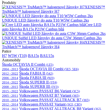
Produkty
XENESIS™
TruMatch™ halogenové žárovky H7
UNIQUE LED žárovky do auta T10 W5W Canbus 2ks
Cree LED
auto žárovka BA15s P21W Canbus bílá
UNIQUE Sulfid LED žárovky do auta C5W 36mm Canbus 2ks
XENESIS™
TruMatch™ halogenové žárovky H4
Patice
H7
W5W (T10)
BA15s
BAU15s
Automobily
Škoda OCTAVIA II Combi
(1Z5)
Škoda OCTAVIA III Combi
2004 - 2013
(5E5, 5E6)
Škoda FABIA II
2012 - 2022
(542)
Škoda FABIA III
2006 - 2014
(NJ3)
Škoda SUPERB II
2014 - 2022
(3T4)
Škoda SUPERB III
2008 - 2015
(3V3)
Volkswagen PASSAT B6 Variant
2015 - 2022
(3C5)
Volkswagen PASSAT B7 Variant
2005 - 2011
(365)
Volkswagen PASSAT ALLTRACK B7
2010 - 2014
(365)
Volkswagen PASSAT Variant
2012 - 2014
(3G5, CB5)
Volkswagen PASSAT ALLTRACK B8 Variant
2014 - 2022
(3G5,