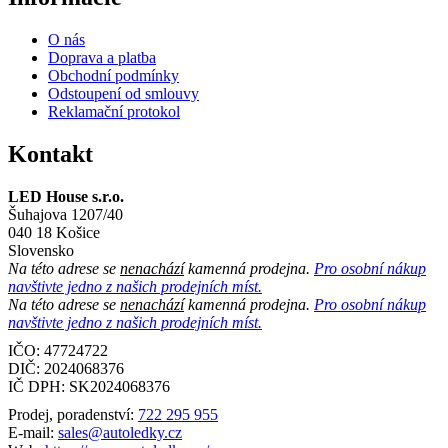
O nás
Doprava a platba
Obchodní podmínky
Odstoupení od smlouvy
Reklamační protokol
Kontakt
LED House s.r.o.
Šuhajova 1207/40
040 18 Košice
Slovensko
Na této adrese se
nenachází
kamenná prodejna.
Pro osobní nákup
navštivte jedno z našich prodejních míst.
Na této adrese se
nenachází
kamenná prodejna.
Pro osobní nákup
navštivte jedno z našich prodejních míst.
IČO: 47724722
DIČ:
2024068376
IČ DPH:
SK2024068376
Prodej, poradenství:
722 295 955
E-mail:
sales@autoledky.cz