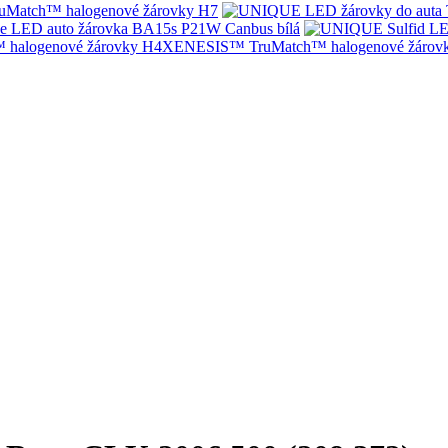
Match™ halogenové žárovky H7
e LED auto žárovka BA15s P21W Canbus bílá
XENESIS™ TruMatch™ halogenové žárov