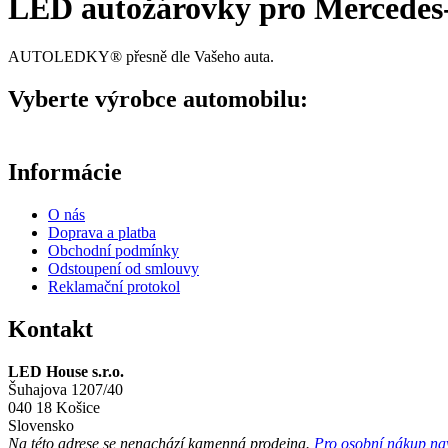
LED autožárovky pro Mercedes
AUTOLEDKY® přesně dle Vašeho auta.
Vyberte výrobce automobilu:
Informácie
O nás
Doprava a platba
Obchodní podmínky
Odstoupení od smlouvy
Reklamační protokol
Kontakt
LED House s.r.o.
Šuhajova 1207/40
040 18 Košice
Slovensko
Na této adrese se
nenachází
kamenná prodejna.
Pro osobní nákup navš