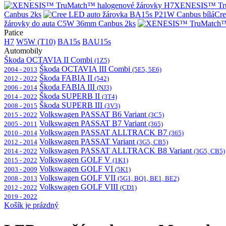
XENESIS™ Tru
Canbus 2ks
Cre
žárovky do auta C5W 36mm Canbus 2ks
Patice
H7
W5W (T10)
BA15s
BAU15s
Automobily
Škoda OCTAVIA II Combi
(1Z5)
Škoda OCTAVIA III Combi
2004 - 2013
(5E5, 5E6)
Škoda FABIA II
2012 - 2022
(542)
Škoda FABIA III
2006 - 2014
(NJ3)
Škoda SUPERB II
2014 - 2022
(3T4)
Škoda SUPERB III
2008 - 2015
(3V3)
Volkswagen PASSAT B6 Variant
2015 - 2022
(3C5)
Volkswagen PASSAT B7 Variant
2005 - 2011
(365)
Volkswagen PASSAT ALLTRACK B7
2010 - 2014
(365)
Volkswagen PASSAT Variant
2012 - 2014
(3G5, CB5)
Volkswagen PASSAT ALLTRACK B8 Variant
2014 - 2022
(3G5, CB5)
Volkswagen GOLF V
2015 - 2022
(1K1)
Volkswagen GOLF VI
2003 - 2009
(5K1)
Volkswagen GOLF VII
2008 - 2013
(5G1, BQ1, BE1, BE2)
Volkswagen GOLF VIII
2012 - 2022
(CD1)
2019 - 2022
Košík je prázdný