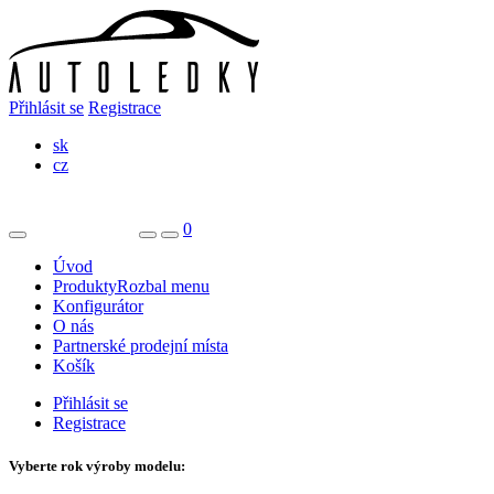
Přihlásit se
Registrace
sk
cz
0
Úvod
Produkty
Rozbal menu
Konfigurátor
O nás
Partnerské prodejní místa
Košík
Přihlásit se
Registrace
Vyberte rok výroby modelu: