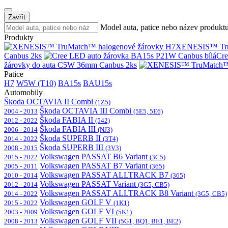
Zavřít
Model auta, patice nebo název produkt
Produkty
XENESIS™ Tru
Canbus 2ks
Cre
žárovky do auta C5W 36mm Canbus 2ks
Patice
H7
W5W (T10)
BA15s
BAU15s
Automobily
Škoda OCTAVIA II Combi
(1Z5)
Škoda OCTAVIA III Combi
2004 - 2013
(5E5, 5E6)
Škoda FABIA II
2012 - 2022
(542)
Škoda FABIA III
2006 - 2014
(NJ3)
Škoda SUPERB II
2014 - 2022
(3T4)
Škoda SUPERB III
2008 - 2015
(3V3)
Volkswagen PASSAT B6 Variant
2015 - 2022
(3C5)
Volkswagen PASSAT B7 Variant
2005 - 2011
(365)
Volkswagen PASSAT ALLTRACK B7
2010 - 2014
(365)
Volkswagen PASSAT Variant
2012 - 2014
(3G5, CB5)
Volkswagen PASSAT ALLTRACK B8 Variant
2014 - 2022
(3G5, CB5)
Volkswagen GOLF V
2015 - 2022
(1K1)
Volkswagen GOLF VI
2003 - 2009
(5K1)
Volkswagen GOLF VII
2008 - 2013
(5G1, BQ1, BE1, BE2)