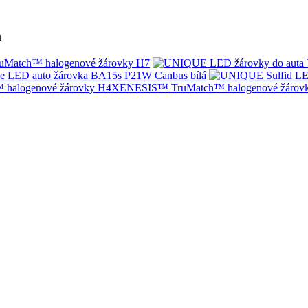
u
Match™ halogenové žárovky H7
e LED auto žárovka BA15s P21W Canbus bílá
XENESIS™ TruMatch™ halogenové žárov