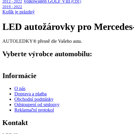
Volkswagen GOLF VIII
2012 - 2022
(CD1)
2019 - 2022
Košík je prázdný
LED autožárovky pro Mercedes
AUTOLEDKY® přesně dle Vašeho auta.
Vyberte výrobce automobilu:
Informácie
O nás
Doprava a platba
Obchodní podmínky
Odstoupení od smlouvy
Reklamační protokol
Kontakt