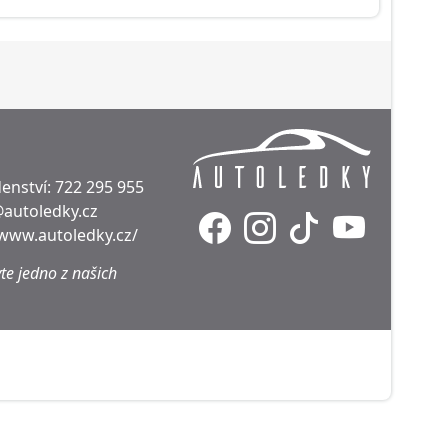
enství:
722 295 955
@autoledky.cz
/www.autoledky.cz/
te jedno z našich