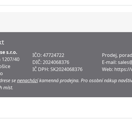
kt
e s.r.o.
IČO: 47724722
Prodej, porad
 1207/40
DIČ:
2024068376
E-mail:
sales
ošice
IČ DPH:
SK2024068376
Web:
https:/
ko
drese se
nenachází
kamenná prodejna.
Pro osobní nákup navštiv
h míst.