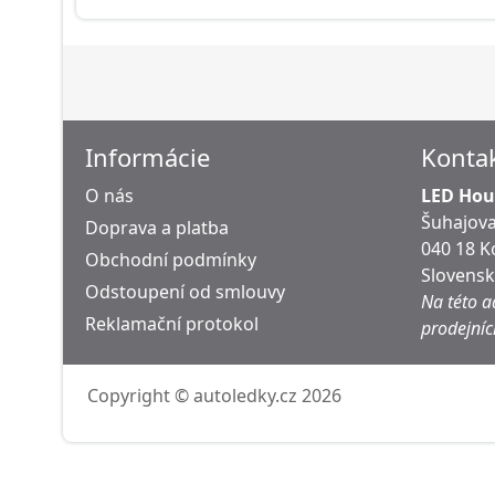
Informácie
Konta
O nás
LED Hous
Šuhajova
Doprava a platba
040 18 K
Obchodní podmínky
Slovens
Odstoupení od smlouvy
Na této a
Reklamační protokol
prodejníc
Copyright © autoledky.cz 2026