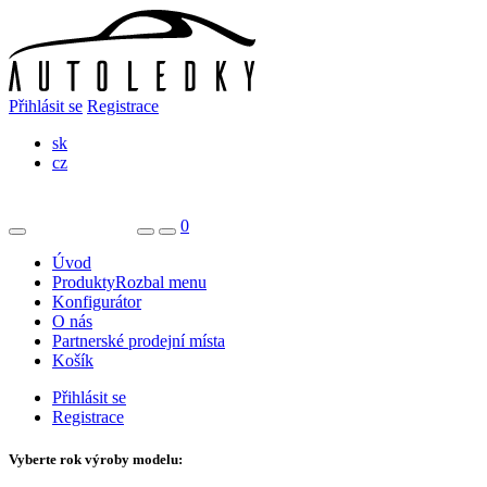
Přihlásit se
Registrace
sk
cz
0
Úvod
Produkty
Rozbal menu
Konfigurátor
O nás
Partnerské prodejní místa
Košík
Přihlásit se
Registrace
Vyberte rok výroby modelu: