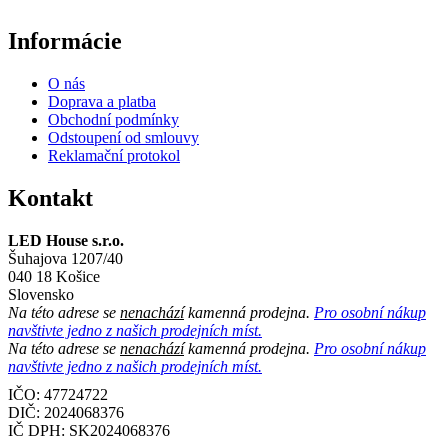
Informácie
O nás
Doprava a platba
Obchodní podmínky
Odstoupení od smlouvy
Reklamační protokol
Kontakt
LED House s.r.o.
Šuhajova 1207/40
040 18 Košice
Slovensko
Na této adrese se
nenachází
kamenná prodejna.
Pro osobní nákup
navštivte jedno z našich prodejních míst.
Na této adrese se
nenachází
kamenná prodejna.
Pro osobní nákup
navštivte jedno z našich prodejních míst.
IČO: 47724722
DIČ:
2024068376
IČ DPH:
SK2024068376