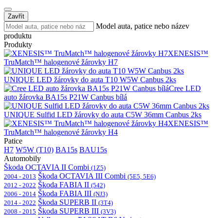
Zavřít
Model auta, patice nebo název
produktu
Produkty
XENESIS™
TruMatch™ halogenové žárovky H7
UNIQUE LED žárovky do auta T10 W5W Canbus 2ks
Cree LED
auto žárovka BA15s P21W Canbus bílá
UNIQUE Sulfid LED žárovky do auta C5W 36mm Canbus 2ks
XENESIS™
TruMatch™ halogenové žárovky H4
Patice
H7
W5W (T10)
BA15s
BAU15s
Automobily
Škoda OCTAVIA II Combi
(1Z5)
Škoda OCTAVIA III Combi
2004 - 2013
(5E5, 5E6)
Škoda FABIA II
2012 - 2022
(542)
Škoda FABIA III
2006 - 2014
(NJ3)
Škoda SUPERB II
2014 - 2022
(3T4)
Škoda SUPERB III
2008 - 2015
(3V3)