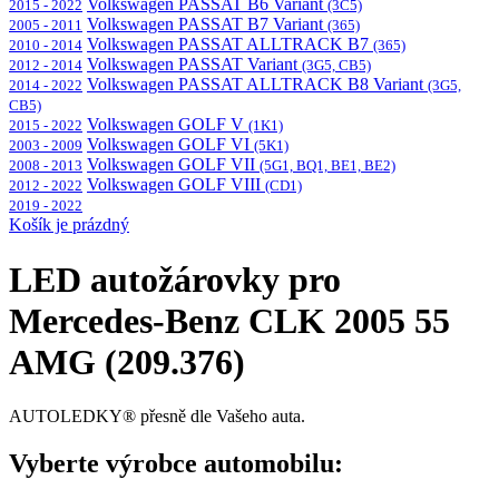
Volkswagen PASSAT B6 Variant
2015 - 2022
(3C5)
Volkswagen PASSAT B7 Variant
2005 - 2011
(365)
Volkswagen PASSAT ALLTRACK B7
2010 - 2014
(365)
Volkswagen PASSAT Variant
2012 - 2014
(3G5, CB5)
Volkswagen PASSAT ALLTRACK B8 Variant
2014 - 2022
(3G5,
CB5)
Volkswagen GOLF V
2015 - 2022
(1K1)
Volkswagen GOLF VI
2003 - 2009
(5K1)
Volkswagen GOLF VII
2008 - 2013
(5G1, BQ1, BE1, BE2)
Volkswagen GOLF VIII
2012 - 2022
(CD1)
2019 - 2022
Košík je prázdný
LED autožárovky pro
Mercedes-Benz CLK 2005 55
AMG (209.376)
AUTOLEDKY® přesně dle Vašeho auta.
Vyberte výrobce automobilu: