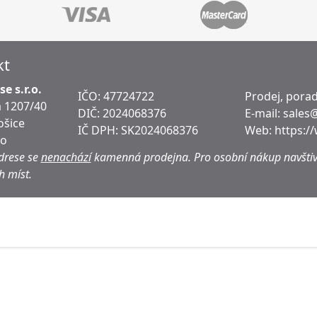
kt
e s.r.o.
IČO: 47724722
Prodej, porad
 1207/40
DIČ:
2024068376
E-mail:
sales
ošice
IČ DPH:
SK2024068376
Web:
https:/
ko
drese se
nenachází
kamenná prodejna.
Pro osobní nákup navštiv
h míst.