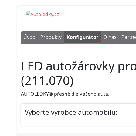
Úvod
Produkty
Konfigurátor
O nás
Partne
LED autožárovky pr
(211.070)
AUTOLEDKY® přesně dle Vašeho auta.
Vyberte výrobce automobilu: