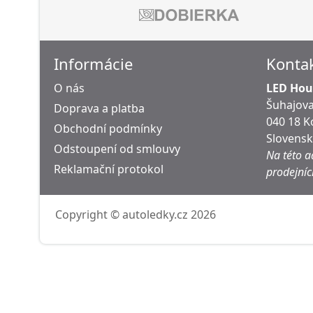
Informácie
Konta
O nás
LED Hous
Šuhajova
Doprava a platba
040 18 K
Obchodní podmínky
Slovens
Odstoupení od smlouvy
Na této a
Reklamační protokol
prodejníc
Copyright © autoledky.cz 2026