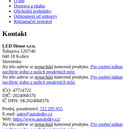
O nás
Doprava a platba
Obchodní podmínky
Odstoupení od smlouvy
Reklamační protokol
Kontakt
LED House s.r.o.
Šuhajova 1207/40
040 18 Košice
Slovensko
Na této adrese se
nenachází
kamenná prodejna.
Pro osobní nákup
navštivte jedno z našich prodejních míst.
Na této adrese se
nenachází
kamenná prodejna.
Pro osobní nákup
navštivte jedno z našich prodejních míst.
IČO: 47724722
DIČ:
2024068376
IČ DPH:
SK2024068376
Prodej, poradenství:
722 295 955
E-mail:
sales@autoledky.cz
Web:
https://www.autoledky.cz/
Na této adrese se
nenachází
kamenná prodejna.
Pro osobní nákup