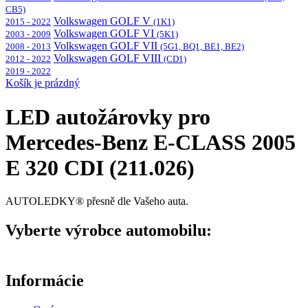
CB5)
Volkswagen GOLF V
2015 - 2022
(1K1)
Volkswagen GOLF VI
2003 - 2009
(5K1)
Volkswagen GOLF VII
2008 - 2013
(5G1, BQ1, BE1, BE2)
Volkswagen GOLF VIII
2012 - 2022
(CD1)
2019 - 2022
Košík je prázdný
LED autožárovky pro
Mercedes-Benz E-CLASS 2005
E 320 CDI (211.026)
AUTOLEDKY® přesně dle Vašeho auta.
Vyberte výrobce automobilu:
Informácie