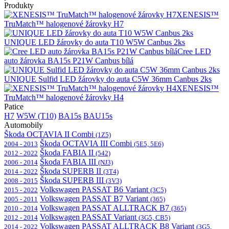
Produkty
XENESIS™
TruMatch™ halogenové žárovky H7
UNIQUE LED žárovky do auta T10 W5W Canbus 2ks
Cree LED
auto žárovka BA15s P21W Canbus bílá
UNIQUE Sulfid LED žárovky do auta C5W 36mm Canbus 2ks
XENESIS™
TruMatch™ halogenové žárovky H4
Patice
H7
W5W (T10)
BA15s
BAU15s
Automobily
Škoda OCTAVIA II Combi
(1Z5)
Škoda OCTAVIA III Combi
2004 - 2013
(5E5, 5E6)
Škoda FABIA II
2012 - 2022
(542)
Škoda FABIA III
2006 - 2014
(NJ3)
Škoda SUPERB II
2014 - 2022
(3T4)
Škoda SUPERB III
2008 - 2015
(3V3)
Volkswagen PASSAT B6 Variant
2015 - 2022
(3C5)
Volkswagen PASSAT B7 Variant
2005 - 2011
(365)
Volkswagen PASSAT ALLTRACK B7
2010 - 2014
(365)
Volkswagen PASSAT Variant
2012 - 2014
(3G5, CB5)
Volkswagen PASSAT ALLTRACK B8 Variant
2014 - 2022
(3G5,