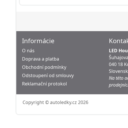
Informácie
Konta
O nás
LED Hous
Šuhajova
Doprava a platba
040 18 K
Obchodní podmínky
Slovens
Odstoupení od smlouvy
Na této a
Reklamační protokol
prodejníc
Copyright © autoledky.cz 2026