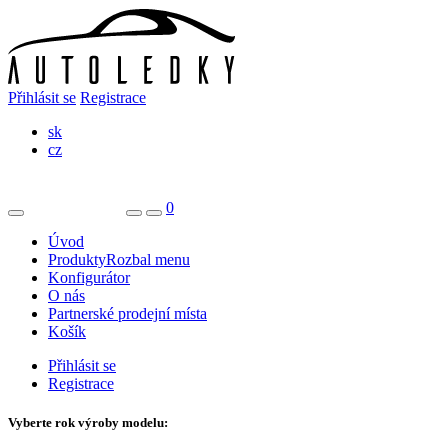
Přihlásit se
Registrace
sk
cz
0
Úvod
Produkty
Rozbal menu
Konfigurátor
O nás
Partnerské prodejní místa
Košík
Přihlásit se
Registrace
Vyberte rok výroby modelu: