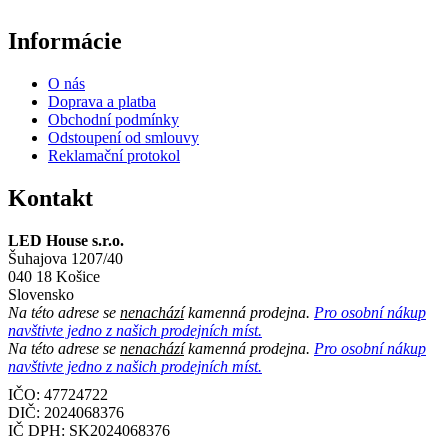
Informácie
O nás
Doprava a platba
Obchodní podmínky
Odstoupení od smlouvy
Reklamační protokol
Kontakt
LED House s.r.o.
Šuhajova 1207/40
040 18 Košice
Slovensko
Na této adrese se
nenachází
kamenná prodejna.
Pro osobní nákup
navštivte jedno z našich prodejních míst.
Na této adrese se
nenachází
kamenná prodejna.
Pro osobní nákup
navštivte jedno z našich prodejních míst.
IČO: 47724722
DIČ:
2024068376
IČ DPH:
SK2024068376