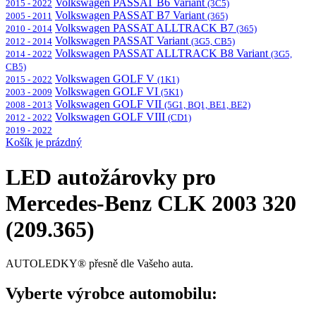
Volkswagen PASSAT B6 Variant
2015 - 2022
(3C5)
Volkswagen PASSAT B7 Variant
2005 - 2011
(365)
Volkswagen PASSAT ALLTRACK B7
2010 - 2014
(365)
Volkswagen PASSAT Variant
2012 - 2014
(3G5, CB5)
Volkswagen PASSAT ALLTRACK B8 Variant
2014 - 2022
(3G5,
CB5)
Volkswagen GOLF V
2015 - 2022
(1K1)
Volkswagen GOLF VI
2003 - 2009
(5K1)
Volkswagen GOLF VII
2008 - 2013
(5G1, BQ1, BE1, BE2)
Volkswagen GOLF VIII
2012 - 2022
(CD1)
2019 - 2022
Košík je prázdný
LED autožárovky pro
Mercedes-Benz CLK 2003 320
(209.365)
AUTOLEDKY® přesně dle Vašeho auta.
Vyberte výrobce automobilu: