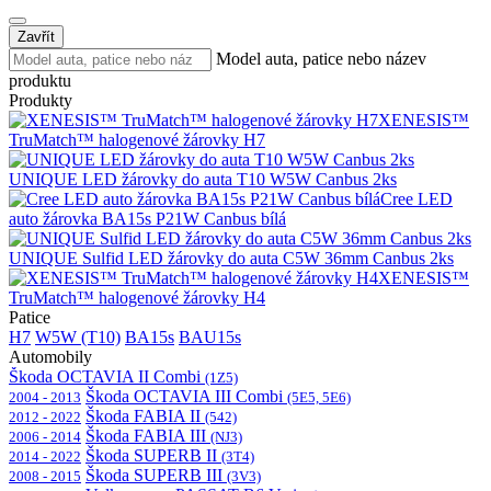
Zavřít
Model auta, patice nebo název
produktu
Produkty
XENESIS™
TruMatch™ halogenové žárovky H7
UNIQUE LED žárovky do auta T10 W5W Canbus 2ks
Cree LED
auto žárovka BA15s P21W Canbus bílá
UNIQUE Sulfid LED žárovky do auta C5W 36mm Canbus 2ks
XENESIS™
TruMatch™ halogenové žárovky H4
Patice
H7
W5W (T10)
BA15s
BAU15s
Automobily
Škoda OCTAVIA II Combi
(1Z5)
Škoda OCTAVIA III Combi
2004 - 2013
(5E5, 5E6)
Škoda FABIA II
2012 - 2022
(542)
Škoda FABIA III
2006 - 2014
(NJ3)
Škoda SUPERB II
2014 - 2022
(3T4)
Škoda SUPERB III
2008 - 2015
(3V3)