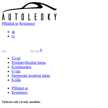
Přihlásit se
Registrace
sk
cz
0
Úvod
Produkty
Rozbal menu
Konfigurátor
O nás
Partnerské prodejní místa
Košík
Přihlásit se
Registrace
Vyberte rok výroby modelu: