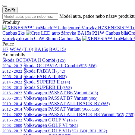
Zavřít
Model auta, patice nebo název produkt
Produkty
XENESIS™ Tru
Canbus 2ks
Cre
žárovky do auta C5W 36mm Canbus 2ks
Patice
H7
W5W (T10)
BA15s
BAU15s
Automobily
Škoda OCTAVIA II Combi
(1Z5)
Škoda OCTAVIA III Combi
2004 - 2013
(5E5, 5E6)
Škoda FABIA II
2012 - 2022
(542)
Škoda FABIA III
2006 - 2014
(NJ3)
Škoda SUPERB II
2014 - 2022
(3T4)
Škoda SUPERB III
2008 - 2015
(3V3)
Volkswagen PASSAT B6 Variant
2015 - 2022
(3C5)
Volkswagen PASSAT B7 Variant
2005 - 2011
(365)
Volkswagen PASSAT ALLTRACK B7
2010 - 2014
(365)
Volkswagen PASSAT Variant
2012 - 2014
(3G5, CB5)
Volkswagen PASSAT ALLTRACK B8 Variant
2014 - 2022
(3G5, CB5)
Volkswagen GOLF V
2015 - 2022
(1K1)
Volkswagen GOLF VI
2003 - 2009
(5K1)
Volkswagen GOLF VII
2008 - 2013
(5G1, BQ1, BE1, BE2)