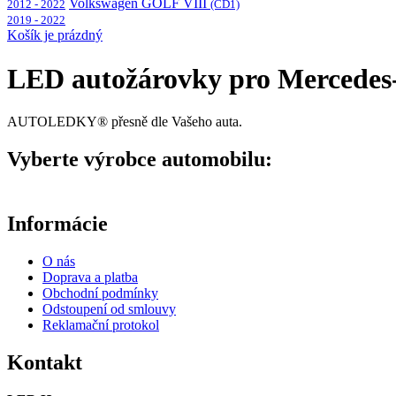
Volkswagen GOLF VIII
2012 - 2022
(CD1)
2019 - 2022
Košík je prázdný
LED autožárovky pro Mercedes
AUTOLEDKY® přesně dle Vašeho auta.
Vyberte výrobce automobilu:
Informácie
O nás
Doprava a platba
Obchodní podmínky
Odstoupení od smlouvy
Reklamační protokol
Kontakt