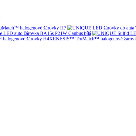
u
Match™ halogenové žárovky H7
e LED auto žárovka BA15s P21W Canbus bílá
XENESIS™ TruMatch™ halogenové žárov