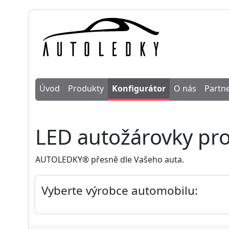
Úvod
Produkty
Konfigurátor
O nás
Partne
LED autožárovky pro
AUTOLEDKY® přesně dle Vašeho auta.
Vyberte výrobce automobilu: