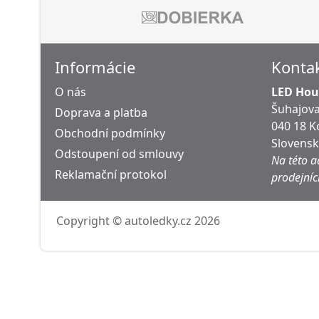
Informácie
Konta
O nás
LED Hous
Šuhajova
Doprava a platba
040 18 K
Obchodní podmínky
Slovens
Odstoupení od smlouvy
Na této a
Reklamační protokol
prodejníc
Copyright © autoledky.cz 2026