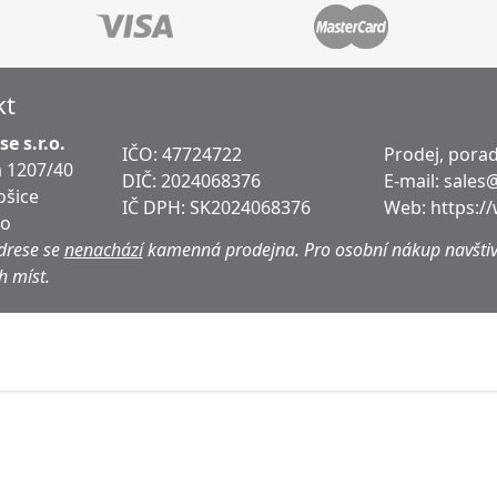
kt
e s.r.o.
IČO: 47724722
Prodej, porad
 1207/40
DIČ:
2024068376
E-mail:
sales
ošice
IČ DPH:
SK2024068376
Web:
https:/
ko
drese se
nenachází
kamenná prodejna.
Pro osobní nákup navštiv
h míst.