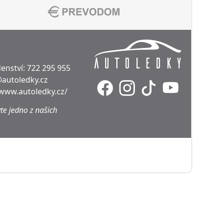
enství:
722 295 955
@autoledky.cz
/www.autoledky.cz/
te jedno z našich