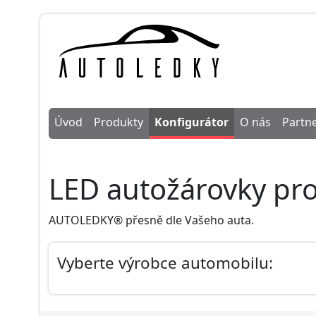
Úvod
Produkty
Konfigurátor
O nás
Partne
LED autožárovky pro
AUTOLEDKY® přesně dle Vašeho auta.
Vyberte výrobce automobilu: