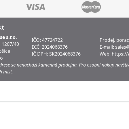
kt
e s.r.o.
IČO: 47724722
Prodej, porad
 1207/40
DIČ:
2024068376
E-mail:
sales
ošice
IČ DPH:
SK2024068376
Web:
https:/
ko
drese se
nenachází
kamenná prodejna.
Pro osobní nákup navštiv
h míst.