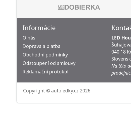
Informácie
Konta
O nás
LED Hous
Šuhajova
Doprava a platba
040 18 K
Obchodní podmínky
Slovens
Odstoupení od smlouvy
Na této a
Reklamační protokol
prodejníc
Copyright © autoledky.cz 2026