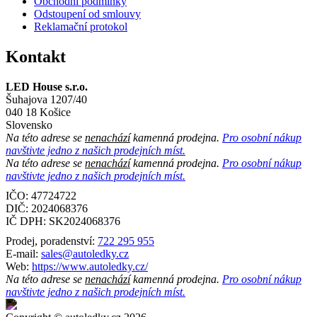
Obchodní podmínky
Odstoupení od smlouvy
Reklamační protokol
Kontakt
LED House s.r.o.
Šuhajova 1207/40
040 18 Košice
Slovensko
Na této adrese se
nenachází
kamenná prodejna.
Pro osobní nákup
navštivte jedno z našich prodejních míst.
Na této adrese se
nenachází
kamenná prodejna.
Pro osobní nákup
navštivte jedno z našich prodejních míst.
IČO: 47724722
DIČ:
2024068376
IČ DPH:
SK2024068376
Prodej, poradenství:
722 295 955
E-mail:
sales@autoledky.cz
Web:
https://www.autoledky.cz/
Na této adrese se
nenachází
kamenná prodejna.
Pro osobní nákup
navštivte jedno z našich prodejních míst.