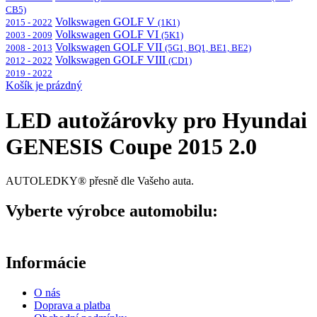
CB5)
Volkswagen GOLF V
2015 - 2022
(1K1)
Volkswagen GOLF VI
2003 - 2009
(5K1)
Volkswagen GOLF VII
2008 - 2013
(5G1, BQ1, BE1, BE2)
Volkswagen GOLF VIII
2012 - 2022
(CD1)
2019 - 2022
Košík je prázdný
LED autožárovky pro Hyundai
GENESIS Coupe 2015 2.0
AUTOLEDKY® přesně dle Vašeho auta.
Vyberte výrobce automobilu:
Informácie
O nás
Doprava a platba