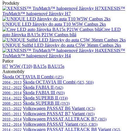
Produkty
XENESIS™
TruMatch™ halogenové žárovky H7
UNIQUE LED žárovky do auta T10 W5W Canbus 2ks
Cree LED
auto žárovka BA15s P21W Canbus bílá
UNIQUE Sulfid LED žárovky do auta C5W 36mm Canbus 2ks
XENESIS™
TruMatch™ halogenové žárovky H4
Patice
H7
W5W (T10)
BA15s
BAU15s
Automobily
Škoda OCTAVIA II Combi
(1Z5)
Škoda OCTAVIA III Combi
2004 - 2013
(5E5, 5E6)
Škoda FABIA II
2012 - 2022
(542)
Škoda FABIA III
2006 - 2014
(NJ3)
Škoda SUPERB II
2014 - 2022
(3T4)
Škoda SUPERB III
2008 - 2015
(3V3)
Volkswagen PASSAT B6 Variant
2015 - 2022
(3C5)
Volkswagen PASSAT B7 Variant
2005 - 2011
(365)
Volkswagen PASSAT ALLTRACK B7
2010 - 2014
(365)
Volkswagen PASSAT Variant
2012 - 2014
(3G5, CB5)
Volkswagen PASSAT ALLTRACK B8 Variant
2014 - 2022
(3G5,