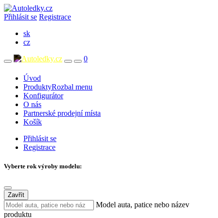
Přihlásit se
Registrace
sk
cz
0
Úvod
Produkty
Rozbal menu
Konfigurátor
O nás
Partnerské prodejní místa
Košík
Přihlásit se
Registrace
Vyberte rok výroby modelu:
Zavřít
Model auta, patice nebo název
produktu