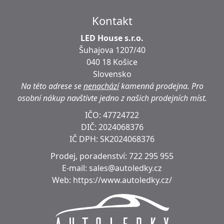
Kontakt
LED House s.r.o.
Šuhajova 1207/40
040 18 Košice
Slovensko
Na této adrese se
nenachází
kamenná prodejna.
Pro
osobní nákup navštivte jedno z našich prodejních míst.
IČO: 47724722
DIČ:
2024068376
IČ DPH:
SK2024068376
Prodej, poradenství:
722 295 955
E-mail:
sales@autoledky.cz
Web:
https://www.autoledky.cz/