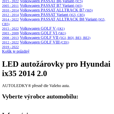
Volkswagen PASSAT B6 Variant
2015 - 2022
(3C5)
Volkswagen PASSAT B7 Variant
2005 - 2011
(365)
Volkswagen PASSAT ALLTRACK B7
2010 - 2014
(365)
Volkswagen PASSAT Variant
2012 - 2014
(3G5, CB5)
Volkswagen PASSAT ALLTRACK B8 Variant
2014 - 2022
(3G5,
CB5)
Volkswagen GOLF V
2015 - 2022
(1K1)
Volkswagen GOLF VI
2003 - 2009
(5K1)
Volkswagen GOLF VII
2008 - 2013
(5G1, BQ1, BE1, BE2)
Volkswagen GOLF VIII
2012 - 2022
(CD1)
2019 - 2022
Košík je prázdný
LED autožárovky pro Hyundai
ix35 2014 2.0
AUTOLEDKY® přesně dle Vašeho auta.
Vyberte výrobce automobilu: