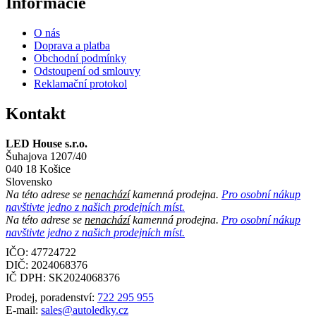
Informácie
O nás
Doprava a platba
Obchodní podmínky
Odstoupení od smlouvy
Reklamační protokol
Kontakt
LED House s.r.o.
Šuhajova 1207/40
040 18 Košice
Slovensko
Na této adrese se
nenachází
kamenná prodejna.
Pro osobní nákup
navštivte jedno z našich prodejních míst.
Na této adrese se
nenachází
kamenná prodejna.
Pro osobní nákup
navštivte jedno z našich prodejních míst.
IČO: 47724722
DIČ:
2024068376
IČ DPH:
SK2024068376
Prodej, poradenství:
722 295 955
E-mail:
sales@autoledky.cz