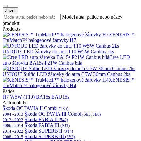
Zavřít
Model auta, patice nebo název
produktu
Produkty
XENESIS™
TruMatch™ halogenové žárovky H7
UNIQUE LED žárovky do auta T10 W5W Canbus 2ks
Cree LED
auto žárovka BA15s P21W Canbus bílá
UNIQUE Sulfid LED žárovky do auta C5W 36mm Canbus 2ks
XENESIS™
TruMatch™ halogenové žárovky H4
Patice
H7
W5W (T10)
BA15s
BAU15s
Automobily
Škoda OCTAVIA II Combi
(1Z5)
Škoda OCTAVIA III Combi
2004 - 2013
(5E5, 5E6)
Škoda FABIA II
2012 - 2022
(542)
Škoda FABIA III
2006 - 2014
(NJ3)
Škoda SUPERB II
2014 - 2022
(3T4)
Škoda SUPERB III
2008 - 2015
(3V3)