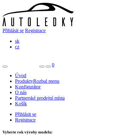
Přihlásit se
Registrace
sk
cz
0
Úvod
Produkty
Rozbal menu
Konfigurátor
O nás
Partnerské prodejní místa
Košík
Přihlásit se
Registrace
Vyberte rok výroby modelu: