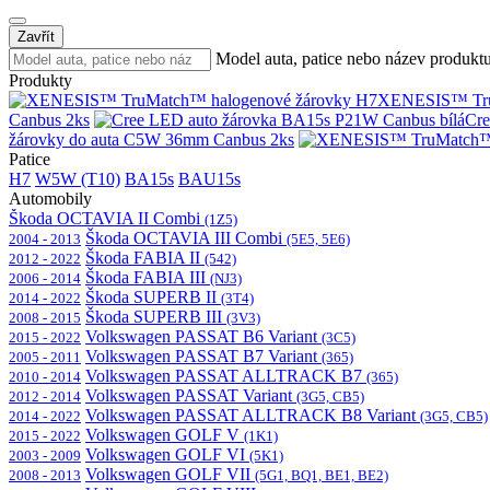
Zavřít
Model auta, patice nebo název produkt
Produkty
XENESIS™ Tru
Canbus 2ks
Cre
žárovky do auta C5W 36mm Canbus 2ks
Patice
H7
W5W (T10)
BA15s
BAU15s
Automobily
Škoda OCTAVIA II Combi
(1Z5)
Škoda OCTAVIA III Combi
2004 - 2013
(5E5, 5E6)
Škoda FABIA II
2012 - 2022
(542)
Škoda FABIA III
2006 - 2014
(NJ3)
Škoda SUPERB II
2014 - 2022
(3T4)
Škoda SUPERB III
2008 - 2015
(3V3)
Volkswagen PASSAT B6 Variant
2015 - 2022
(3C5)
Volkswagen PASSAT B7 Variant
2005 - 2011
(365)
Volkswagen PASSAT ALLTRACK B7
2010 - 2014
(365)
Volkswagen PASSAT Variant
2012 - 2014
(3G5, CB5)
Volkswagen PASSAT ALLTRACK B8 Variant
2014 - 2022
(3G5, CB5)
Volkswagen GOLF V
2015 - 2022
(1K1)
Volkswagen GOLF VI
2003 - 2009
(5K1)
Volkswagen GOLF VII
2008 - 2013
(5G1, BQ1, BE1, BE2)