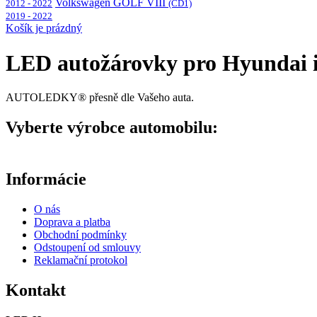
Volkswagen GOLF VIII
2012 - 2022
(CD1)
2019 - 2022
Košík je prázdný
LED autožárovky pro Hyundai 
AUTOLEDKY® přesně dle Vašeho auta.
Vyberte výrobce automobilu:
Informácie
O nás
Doprava a platba
Obchodní podmínky
Odstoupení od smlouvy
Reklamační protokol
Kontakt