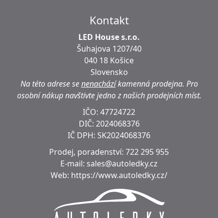
Kontakt
LED House s.r.o.
Šuhajova 1207/40
040 18 Košice
Slovensko
Na této adrese se
nenachází
kamenná prodejna.
Pro
osobní nákup navštivte jedno z našich prodejních míst.
IČO: 47724722
DIČ:
2024068376
IČ DPH:
SK2024068376
Prodej, poradenství:
722 295 955
E-mail:
sales@autoledky.cz
Web:
https://www.autoledky.cz/