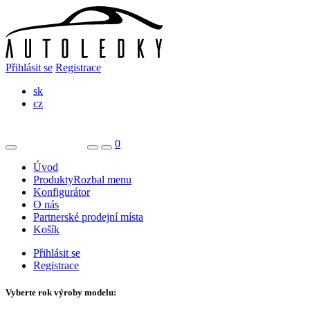
Přihlásit se
Registrace
sk
cz
0
Úvod
Produkty
Rozbal menu
Konfigurátor
O nás
Partnerské prodejní místa
Košík
Přihlásit se
Registrace
Vyberte rok výroby modelu: