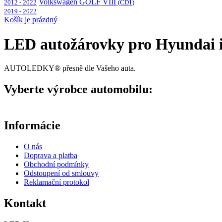
Volkswagen GOLF VIII
2012 - 2022
(CD1)
2019 - 2022
Košík je prázdný
LED autožárovky pro Hyundai i
AUTOLEDKY® přesně dle Vašeho auta.
Vyberte výrobce automobilu:
Informácie
O nás
Doprava a platba
Obchodní podmínky
Odstoupení od smlouvy
Reklamační protokol
Kontakt