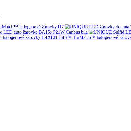
u
Match™ halogenové žárovky H7
e LED auto žárovka BA15s P21W Canbus bílá
XENESIS™ TruMatch™ halogenové žárov