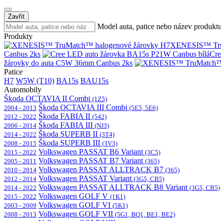
Zavřít
Model auta, patice nebo název produkt
Produkty
XENESIS™ Tru
Canbus 2ks
Cre
žárovky do auta C5W 36mm Canbus 2ks
Patice
H7
W5W (T10)
BA15s
BAU15s
Automobily
Škoda OCTAVIA II Combi
(1Z5)
Škoda OCTAVIA III Combi
2004 - 2013
(5E5, 5E6)
Škoda FABIA II
2012 - 2022
(542)
Škoda FABIA III
2006 - 2014
(NJ3)
Škoda SUPERB II
2014 - 2022
(3T4)
Škoda SUPERB III
2008 - 2015
(3V3)
Volkswagen PASSAT B6 Variant
2015 - 2022
(3C5)
Volkswagen PASSAT B7 Variant
2005 - 2011
(365)
Volkswagen PASSAT ALLTRACK B7
2010 - 2014
(365)
Volkswagen PASSAT Variant
2012 - 2014
(3G5, CB5)
Volkswagen PASSAT ALLTRACK B8 Variant
2014 - 2022
(3G5, CB5)
Volkswagen GOLF V
2015 - 2022
(1K1)
Volkswagen GOLF VI
2003 - 2009
(5K1)
Volkswagen GOLF VII
2008 - 2013
(5G1, BQ1, BE1, BE2)