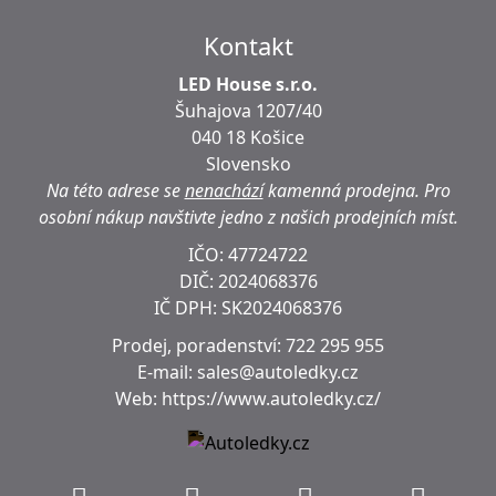
Kontakt
LED House s.r.o.
Šuhajova 1207/40
040 18 Košice
Slovensko
Na této adrese se
nenachází
kamenná prodejna.
Pro
osobní nákup navštivte jedno z našich prodejních míst.
IČO: 47724722
DIČ:
2024068376
IČ DPH:
SK2024068376
Prodej, poradenství:
722 295 955
E-mail:
sales@autoledky.cz
Web:
https://www.autoledky.cz/