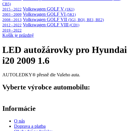
CB5)
Volkswagen GOLF V
2015 - 2022
(1K1)
Volkswagen GOLF VI
2003 - 2009
(5K1)
Volkswagen GOLF VII
2008 - 2013
(5G1, BQ1, BE1, BE2)
Volkswagen GOLF VIII
2012 - 2022
(CD1)
2019 - 2022
Košík je prázdný
LED autožárovky pro Hyundai
i20 2009 1.6
AUTOLEDKY® přesně dle Vašeho auta.
Vyberte výrobce automobilu:
Informácie
O nás
Doprava a platba