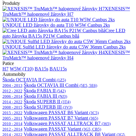
Produkty
XENESIS™
TruMatch™ halogenové žárovky H7
UNIQUE LED žárovky do auta T10 W5W Canbus 2ks
Cree LED
auto žárovka BA15s P21W Canbus bílá
UNIQUE Sulfid LED žárovky do auta C5W 36mm Canbus 2ks
XENESIS™
TruMatch™ halogenové žárovky H4
Patice
H7
W5W (T10)
BA15s
BAU15s
Automobily
Škoda OCTAVIA II Combi
(1Z5)
Škoda OCTAVIA III Combi
2004 - 2013
(5E5, 5E6)
Škoda FABIA II
2012 - 2022
(542)
Škoda FABIA III
2006 - 2014
(NJ3)
Škoda SUPERB II
2014 - 2022
(3T4)
Škoda SUPERB III
2008 - 2015
(3V3)
Volkswagen PASSAT B6 Variant
2015 - 2022
(3C5)
Volkswagen PASSAT B7 Variant
2005 - 2011
(365)
Volkswagen PASSAT ALLTRACK B7
2010 - 2014
(365)
Volkswagen PASSAT Variant
2012 - 2014
(3G5, CB5)
Volkswagen PASSAT ALLTRACK B8 Variant
2014 - 2022
(3G5,