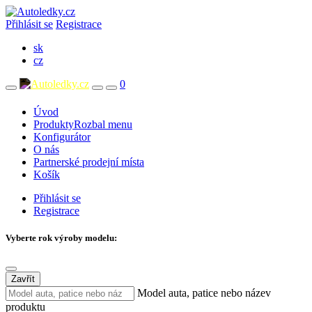
Přihlásit se
Registrace
sk
cz
0
Úvod
Produkty
Rozbal menu
Konfigurátor
O nás
Partnerské prodejní místa
Košík
Přihlásit se
Registrace
Vyberte rok výroby modelu:
Zavřít
Model auta, patice nebo název
produktu