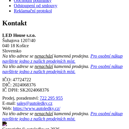
Obchodní podmínky
Odstoupení od smlouvy
Reklamační protokol
Kontakt
LED House s.r.o.
Šuhajova 1207/40
040 18 Košice
Slovensko
Na této adrese se
nenachází
kamenná prodejna.
Pro osobní nákup
navštivte jedno z našich prodejních míst.
Na této adrese se
nenachází
kamenná prodejna.
Pro osobní nákup
navštivte jedno z našich prodejních míst.
IČO: 47724722
DIČ:
2024068376
IČ DPH:
SK2024068376
Prodej, poradenství:
722 295 955
E-mail:
sales@autoledky.cz
Web:
https://www.autoledky.cz/
Na této adrese se
nenachází
kamenná prodejna.
Pro osobní nákup
navštivte jedno z našich prodejních míst.