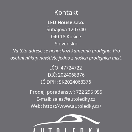
Kontakt
LED House s.r.o.
Šuhajova 1207/40
040 18 Košice
Slovensko
Na této adrese se
nenachází
kamenná prodejna.
Pro
osobní nákup navštivte jedno z našich prodejních míst.
IČO: 47724722
DIČ:
2024068376
IČ DPH:
SK2024068376
Prodej, poradenství:
722 295 955
E-mail:
sales@autoledky.cz
Web:
https://www.autoledky.cz/