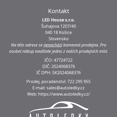
Kontakt
LED House s.r.o.
Šuhajova 1207/40
040 18 Košice
Slovensko
Na této adrese se
nenachází
kamenná prodejna.
Pro
osobní nákup navštivte jedno z našich prodejních míst.
IČO: 47724722
DIČ:
2024068376
IČ DPH:
SK2024068376
Prodej, poradenství:
722 295 955
E-mail:
sales@autoledky.cz
Web:
https://www.autoledky.cz/