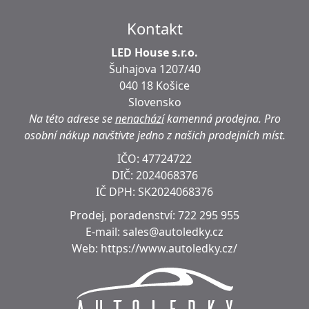
Kontakt
LED House s.r.o.
Šuhajova 1207/40
040 18 Košice
Slovensko
Na této adrese se
nenachází
kamenná prodejna.
Pro
osobní nákup navštivte jedno z našich prodejních míst.
IČO: 47724722
DIČ:
2024068376
IČ DPH:
SK2024068376
Prodej, poradenství:
722 295 955
E-mail:
sales@autoledky.cz
Web:
https://www.autoledky.cz/