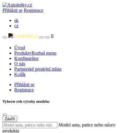
Přihlásit se
Registrace
sk
cz
0
Úvod
Produkty
Rozbal menu
Konfigurátor
O nás
Partnerské prodejní místa
Košík
Přihlásit se
Registrace
Vyberte rok výroby modelu:
Zavřít
Model auta, patice nebo název
produktu