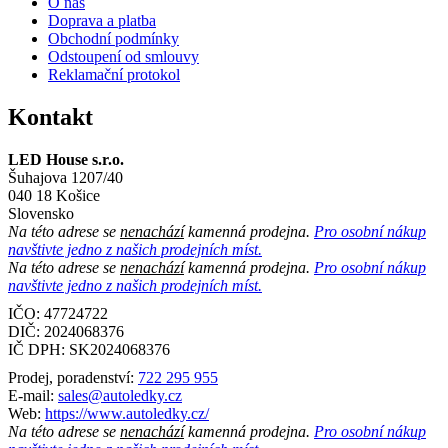
O nás
Doprava a platba
Obchodní podmínky
Odstoupení od smlouvy
Reklamační protokol
Kontakt
LED House s.r.o.
Šuhajova 1207/40
040 18 Košice
Slovensko
Na této adrese se
nenachází
kamenná prodejna.
Pro osobní nákup
navštivte jedno z našich prodejních míst.
Na této adrese se
nenachází
kamenná prodejna.
Pro osobní nákup
navštivte jedno z našich prodejních míst.
IČO: 47724722
DIČ:
2024068376
IČ DPH:
SK2024068376
Prodej, poradenství:
722 295 955
E-mail:
sales@autoledky.cz
Web:
https://www.autoledky.cz/
Na této adrese se
nenachází
kamenná prodejna.
Pro osobní nákup