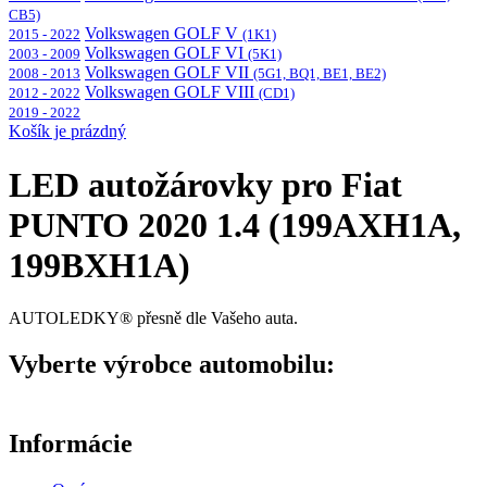
CB5)
Volkswagen GOLF V
2015 - 2022
(1K1)
Volkswagen GOLF VI
2003 - 2009
(5K1)
Volkswagen GOLF VII
2008 - 2013
(5G1, BQ1, BE1, BE2)
Volkswagen GOLF VIII
2012 - 2022
(CD1)
2019 - 2022
Košík je prázdný
LED autožárovky pro Fiat
PUNTO 2020 1.4 (199AXH1A,
199BXH1A)
AUTOLEDKY® přesně dle Vašeho auta.
Vyberte výrobce automobilu:
Informácie