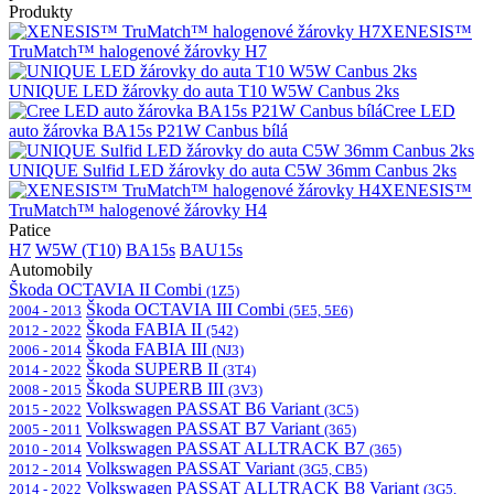
Produkty
XENESIS™
TruMatch™ halogenové žárovky H7
UNIQUE LED žárovky do auta T10 W5W Canbus 2ks
Cree LED
auto žárovka BA15s P21W Canbus bílá
UNIQUE Sulfid LED žárovky do auta C5W 36mm Canbus 2ks
XENESIS™
TruMatch™ halogenové žárovky H4
Patice
H7
W5W (T10)
BA15s
BAU15s
Automobily
Škoda OCTAVIA II Combi
(1Z5)
Škoda OCTAVIA III Combi
2004 - 2013
(5E5, 5E6)
Škoda FABIA II
2012 - 2022
(542)
Škoda FABIA III
2006 - 2014
(NJ3)
Škoda SUPERB II
2014 - 2022
(3T4)
Škoda SUPERB III
2008 - 2015
(3V3)
Volkswagen PASSAT B6 Variant
2015 - 2022
(3C5)
Volkswagen PASSAT B7 Variant
2005 - 2011
(365)
Volkswagen PASSAT ALLTRACK B7
2010 - 2014
(365)
Volkswagen PASSAT Variant
2012 - 2014
(3G5, CB5)
Volkswagen PASSAT ALLTRACK B8 Variant
2014 - 2022
(3G5,